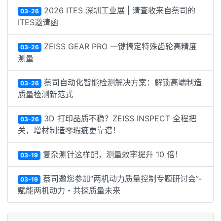
2026 ITES 深圳工业展 | 请查收来自蔡司的
03-26
ITES邀请函
ZEISS GEAR PRO 一键搞定特殊齿轮高精度
03-26
测量
蔡司自动化智能检测解决方案：解锁高端制造
03-26
质量检测新范式
3D 打印品质不稳？ZEISS INSPECT 全程把
03-26
关，增材制造零瑕疵更靠谱！
复杂测针这样配，测量效率提升 10 倍！
03-19
蔡司邀您参加“两机动力质量控制专题研讨会”-
03-19
赋能两机动力・共探质量未来