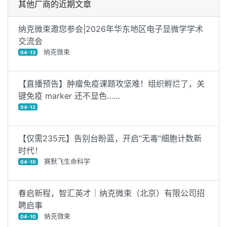
其他厂商的近期文章
纳克微束邀您参会|2026年华东地区电子显微学学术
交流会
纳克微束
04-13
【直播预告】肿瘤免疫课题攻坚难！组织孵烂了，关
键免疫 marker 还不显色……
04-12
【仅需235元】告别台盼蓝，开启“无毒”细胞计数新
时代！
赛默飞生命科学
04-10
春启新程，智汇英才｜纳克微束（北京）有限公司招
聘启事
纳克微束
04-10