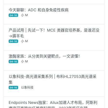
今天聊聊：ADC 和自身免疫性疾病
小 M
04-10
产品试用 | 先试一下！MCE 类器官培养基，是谁还没
→薅羊毛
小 M
04-10
激酶家族：从分类到关键靶点，一文读懂！
小 M
04-10
以象科技-高光谱采集系列 | 布料HL27053高光谱采
集
以象科技
04-10
Endpoints News独家：Ailux加速人才布局，阿斯利