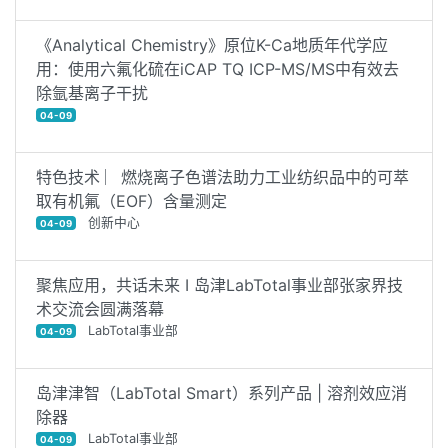
《Analytical Chemistry》原位K-Ca地质年代学应
用：使用六氟化硫在iCAP TQ ICP-MS/MS中有效去
除氩基离子干扰
04-09
特色技术 ︳燃烧离子色谱法助力工业纺织品中的可萃
取有机氟（EOF）含量测定
创新中心
04-09
聚焦应用，共话未来 I 岛津LabTotal事业部张家界技
术交流会圆满落幕
LabTotal事业部
04-09
岛津津智（LabTotal Smart）系列产品 | 溶剂效应消
除器
LabTotal事业部
04-09