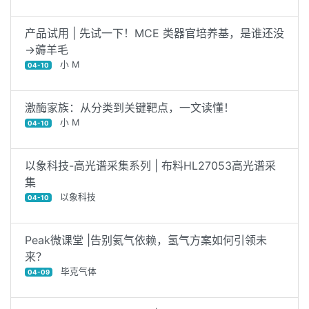
产品试用 | 先试一下！MCE 类器官培养基，是谁还没
→薅羊毛
小 M
04-10
激酶家族：从分类到关键靶点，一文读懂！
小 M
04-10
以象科技-高光谱采集系列 | 布料HL27053高光谱采
集
以象科技
04-10
Peak微课堂 |告别氦气依赖，氢气方案如何引领未
来？
毕克气体
04-09