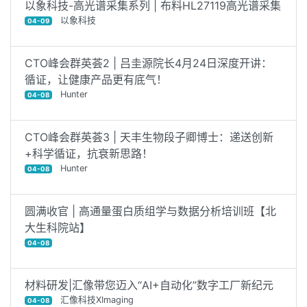
以象科技-高光谱采集系列 | 布料HL27119高光谱采集
以象科技
04-09
CTO峰会群英荟2 | 吕圭源院长4月24日深度开讲：
循证，让健康产品更有底气！
Hunter
04-08
CTO峰会群英荟3 | 天丰生物段子卿博士：递送创新
+科学循证，抗衰新思路！
Hunter
04-08
圆满收官 | 高通量蛋白质组学与数据分析培训班【北
大生科院站】
04-08
材料研发|汇像带您迈入“AI+自动化”数字工厂新纪元
汇像科技XImaging
04-08