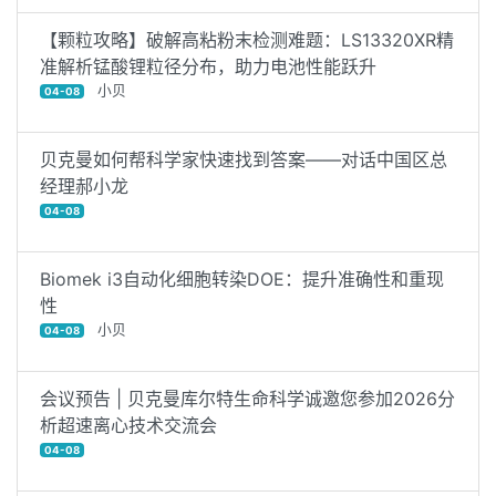
【颗粒攻略】破解高粘粉末检测难题：LS13320XR精
准解析锰酸锂粒径分布，助力电池性能跃升
小贝
04-08
贝克曼如何帮科学家快速找到答案——对话中国区总
经理郝小龙
04-08
Biomek i3自动化细胞转染DOE：提升准确性和重现
性
小贝
04-08
会议预告 | 贝克曼库尔特生命科学诚邀您参加2026分
析超速离心技术交流会
04-08