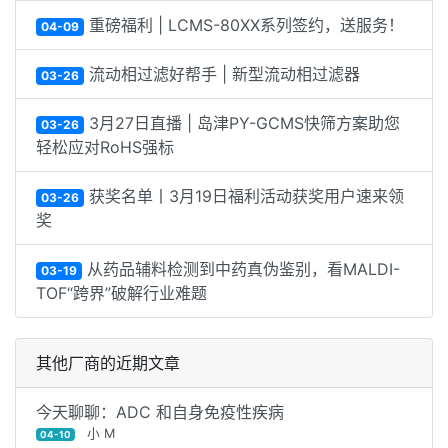
重磅福利 | LCMS-80XX系列签约，送服务！
04-09
流动相过滤好帮手 | 新型流动相过滤器
03-26
3月27日直播 | 岛津PY-GCMS快筛方案助您
03-26
轻松应对RoHS强标
获奖名单丨3月19日福利活动获奖用户速来领
03-26
奖
从药品辅料检测到中药真伪鉴别，看MALDI-
03-19
TOF“跨界”破解行业难题
其他厂商的近期文章
今天聊聊：ADC 和自身免疫性疾病
小 M
04-10