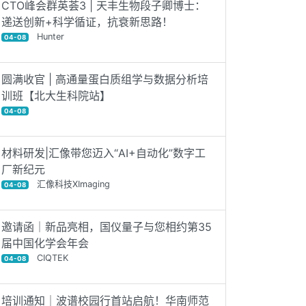
CTO峰会群英荟3 | 天丰生物段子卿博士：
递送创新+科学循证，抗衰新思路！
Hunter
04-08
圆满收官 | 高通量蛋白质组学与数据分析培
训班【北大生科院站】
04-08
材料研发|汇像带您迈入“AI+自动化”数字工
厂新纪元
汇像科技XImaging
04-08
邀请函｜新品亮相，国仪量子与您相约第35
届中国化学会年会
CIQTEK
04-08
培训通知｜波谱校园行首站启航！华南师范