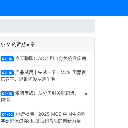
小 M 的近期文章
今天聊聊：ADC 和自身免疫性疾病
04-10
产品试用 | 先试一下！MCE 类器官
04-10
培养基，是谁还没→薅羊毛
激酶家族：从分类到关键靶点，一文
04-10
读懂！
重磅揭晓 | 2025 MCE 中国生命科
04-02
学研究促进奖: 见证顶刊背后的创新力量