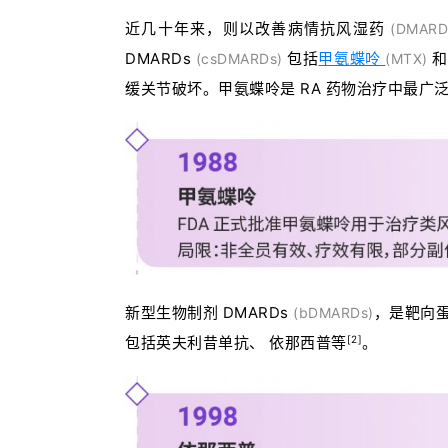
近几十年来，则以改善病情抗风湿药
(DMARD
DMARDs
包括
甲氨蝶呤
(csDMARDs)
(MTX)
缓关节破坏。甲氨蝶呤是 RA 药物治疗中最广
新型生物制剂 DMARDs
，是靶向
(bDMARDs)
[2]
包括英夫利昔单抗、 依那西普等
。