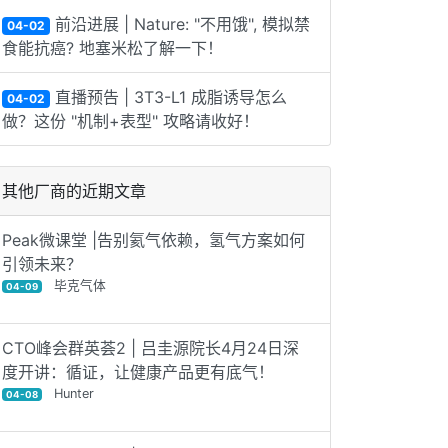
前沿进展 | Nature: "不用饿", 模拟禁
04-02
食能抗癌? 地塞米松了解一下！
直播预告 | 3T3-L1 成脂诱导怎么
04-02
做？这份 "机制+表型" 攻略请收好！
其他厂商的近期文章
Peak微课堂 |告别氦气依赖，氢气方案如何
引领未来？
毕克气体
04-09
CTO峰会群英荟2 | 吕圭源院长4月24日深
度开讲：循证，让健康产品更有底气！
Hunter
04-08