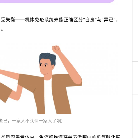
受失衡——机体免疫系统未能正确区分“自身”与“异己”，
击。
老己，一家人不认识一家人了呗）
在类风湿患者体内，免疫细胞误将关节滑膜中的瓜氨酸化蛋