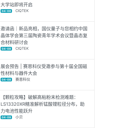
大学站即将开启
CIQTEK
04-08
邀请函｜新品亮相，国仪量子与您相约中国
晶体学会第三届陶瓷青年学术会议暨晶态复
合材料研讨会
CIQTEK
04-08
展会预告 | 赛恩科仪受邀参与第十届全国磁
性材料与器件大会
赛恩科仪
04-08
【颗粒攻略】破解高粘粉末检测难题：
LS13320XR精准解析锰酸锂粒径分布，助
力电池性能跃升
小贝
04-08