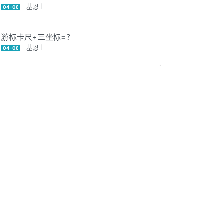
基恩士
04-08
游标卡尺+三坐标=？
基恩士
04-08