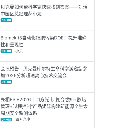
贝克曼如何帮科学家快速找到答案——对话
中国区总经理郝小龙
04-08
Biomek i3自动化细胞转染DOE：提升准确
性和重现性
小贝
04-08
会议预告 | 贝克曼库尔特生命科学诚邀您参
加2026分析超速离心技术交流会
04-08
亮相ESIE2026｜四方光电“复合感知+散热
管理+过程控制”产品矩阵构建新能源全生命
周期安全监测体系
四方光电
04-08