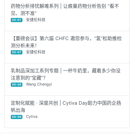
药物分析排忧解难系列 | 让痕量药物分析告别 “看不
见、测不准”
安捷伦科技
05-07
【重磅会议】第六届 CHFC 邀您参与，“氢”松助推检
测分析未来！
安捷伦科技
05-07
乳制品深加工系列专题 | 一杯牛奶里，藏着多少你没
注意到的“宝藏”？
Wang Chengyi
05-06
定制化赋能 · 深度共创 | Cytiva Day助力中国药企扬
帆出海
Cytiva
05-06