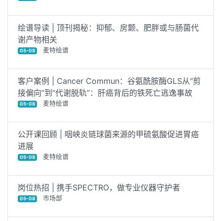
绘谱导读 | 顶刊揭秘：抑郁、房颤、肥胖或与肠菌代
谢产物相关
麦特绘谱
05-08
客户案例 | Cancer Commun：谷氨酰胺酶GLS从“剪
接偏向”到“代谢脱轨”：肝癌背后的铁死亡逃逸事故
麦特绘谱
05-08
公开课回顾 | 咽峡炎链球菌来源的甲硫氨酸促进胃癌
进展
麦特绘谱
05-08
岗位热招 | 携手SPECTRO，做专业仪器守护者
市场部
05-08