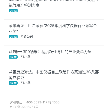
氦气精准检测方案
05-12
荣耀再续：哈希荣获“2025年度科学仪器行业领军企
业奖”
哈希公司
05-12
从1微米到10纳米：精度跃迁背后的产业变革力量
ZT小兵
05-12
兼容历史算法，中图仪器自主软硬件方案通过3C头部
客户验证
ZT小兵
05-12
客服电话： 400-6699-117 转 1000
京ICP备07018254号