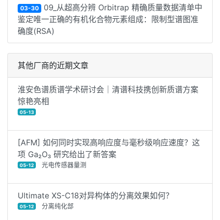
09_从超高分辨 Orbitrap 精确质量数据清单中
03-30
鉴定唯一正确的有机化合物元素组成：限制型谱图准
确度(RSA)
其他厂商的近期文章
淮安色谱质谱学术研讨会｜清谱科技携创新质谱方案
惊艳亮相
05-13
[AFM] 如何同时实现高响应度与毫秒级响应速度？这
项 Ga₂O₃ 研究给出了新答案
光电传感器量测
05-12
Ultimate XS-C18对异构体的分离效果如何？
分离纯化部
05-12