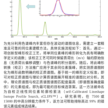
为充分利用色谱峰内丰富但存在波动的谱图信息，需建立一套精
准且可靠的同位素建模方法。具体实施流程如下：首先，通过一
项创新型峰形校正工艺，将单同位素峰的峰形转化为具有明确数
学定义的函数；该校正工艺可同时保留质荷比（
m/z
）轴的原始信
息（无质荷比偏移调整）与色谱峰的积分面积。随后，将此峰形
转换（校正）方法推广应用于其余同位素簇峰，把实测质谱图转
化为峰形函数明确的校正质谱图。基于统一的峰形定义标准，即
可对校正质谱图与理论计算质谱图展开精准的谱图比对分析。其
中，理论质谱图与校正质谱图谱图匹配度最高（即
谱图准确度
最
优）的元素组成，即为最可能的目标候选答案。这一方法被命名
为
自校正线性同位素轮廓检索法（self-Calibrated Lineshape
Isotope Profile Search, sCLIPS™）
。研究表明，在 7500 或
15000 的中高分辨能力条件下，该方法可帮助排除高达 99% 的错
误元素组成候选结果
。