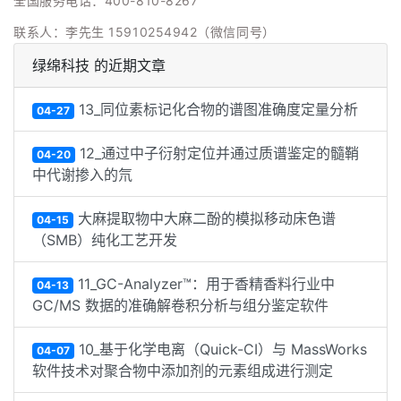
全国服务电话：400-810-8267
联系人：李先生 15910254942（微信同号）
绿绵科技 的近期文章
13_同位素标记化合物的谱图准确度定量分析
04-27
12_通过中子衍射定位并通过质谱鉴定的髓鞘
04-20
中代谢掺入的氘
大麻提取物中大麻二酚的模拟移动床色谱
04-15
（SMB）纯化工艺开发
11_GC-Analyzer™：用于香精香料行业中
04-13
GC/MS 数据的准确解卷积分析与组分鉴定软件
10_基于化学电离（Quick-CI）与 MassWorks
04-07
软件技术对聚合物中添加剂的元素组成进行测定