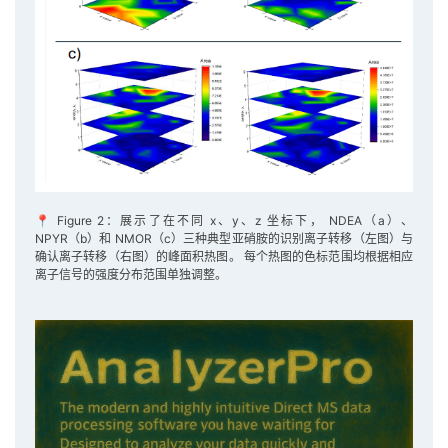
📍 Figure 2：展示了在不同 x、y、z 坐标下， NDEA（a）、
NPYR（b）和 NMOR（c）三种典型亚硝胺的识别离子转移（左图）与
确认离子转移（右图）的峰面积热图。 每个热图的色标范围均根据相应
离子信号的强度分布范围单独调整。