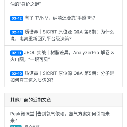
油的“身价之谜”
有了 TVNM，纳喷还要靠“手感”吗？
03-12
质谱鼻｜SICRIT 原位源 Q&A 第6期：为什么
02-14
说，电离重新回到平台级决策？
JEOL 实战｜树脂差异，AnalyzerPro 解卷 &
02-11
火山图，“一眼可见”
质谱鼻｜SICRIT 原位源 Q&A 第5期：分子是
02-10
如何真正进入质谱的？
其他厂商的近期文章
Peak微课堂 |告别氦气依赖，氢气方案如何引领未
来？
毕克气体
04-09