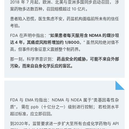
2018 年 7 月起，欧洲、北美与亚洲多国同步启动召回， 涉
案药物多达数百种，召回规模超过 10 亿片。
患者陷入恐慌，医生焦虑不安，药监机构面临前所未有的信任
考验。
FDA 在声明中指出：“
如果患者每天服用含 NDMA 的缬沙坦
达 4 年，其癌症风险将增加约 1/8000
。” 虽然风险绝对值不
高，但事件的象征意义震撼整个制药界。
那一刻，科学界意识到：
药品安全的威胁，可能不来自外部
污染，而来自自身化学反应的盲区。
FDA 与 EMA 均指出：NDMA 与 NDEA 属于“类基因毒性杂
质”， 需在 ppb（十亿分之一）级别进行控制； 若检测水平
超过标准，应立即召回。
到2020年，监管要求进一步扩大至所有合成化学药物与 API