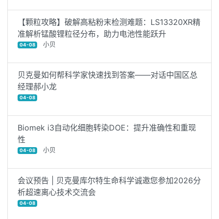
【颗粒攻略】破解高粘粉末检测难题：LS13320XR精
准解析锰酸锂粒径分布，助力电池性能跃升
小贝
04-08
贝克曼如何帮科学家快速找到答案——对话中国区总
经理郝小龙
04-08
Biomek i3自动化细胞转染DOE：提升准确性和重现
性
小贝
04-08
会议预告 | 贝克曼库尔特生命科学诚邀您参加2026分
析超速离心技术交流会
04-08