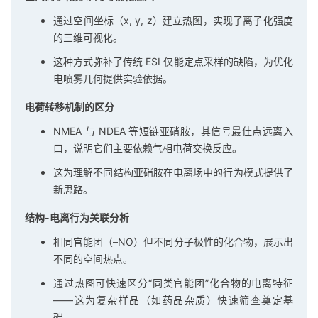
通过空间坐标（x, y, z）建立热图，实现了离子化强度
的三维可视化。
这种方式弥补了传统 ESI 仅能定点采样的缺陷，为优化
电喷雾几何提供实验依据。
电荷转移机制的区分
NMEA 与 NDEA 等短链亚硝胺，其信号最佳点远离入
口，说明它们主要依赖气相电荷交换反应。
这为理解不同结构亚硝胺在电离场中的行为模式提供了
新思路。
结构-电离行为关联分析
相同官能团（–NO）但不同分子极性的化合物，展示出
不同的空间热点。
通过热图可快速区分“同类官能团”化合物的电离特征
——这为复杂样品（如药品杂质）快速筛查奠定基
础。