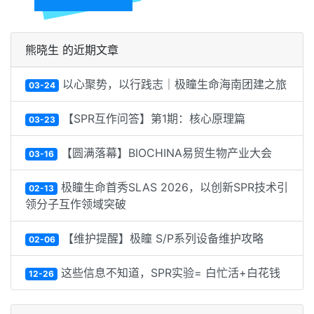
熊晓生 的近期文章
以心聚势，以行践志｜极瞳生命海南团建之旅
03-24
【SPR互作问答】第1期：核心原理篇
03-23
【圆满落幕】BIOCHINA易贸生物产业大会
03-16
极瞳生命首秀SLAS 2026，以创新SPR技术引
02-13
领分子互作领域突破​
【维护提醒】极瞳 S/P系列设备维护攻略
02-06
这些信息不知道，SPR实验= 白忙活+白花钱
12-26