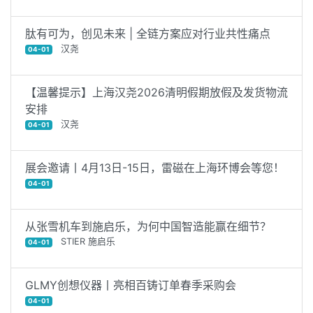
肽有可为，创见未来 | 全链方案应对行业共性痛点
汉尧
04-01
【温馨提示】上海汉尧2026清明假期放假及发货物流
安排
汉尧
04-01
展会邀请丨4月13日-15日，雷磁在上海环博会等您！
04-01
从张雪机车到施启乐，为何中国智造能赢在细节？
STIER 施启乐
04-01
GLMY创想仪器丨亮相百铸订单春季采购会
04-01