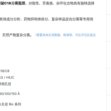
突破
C18分离瓶颈
，对极性、芳香族、杂环化合物具有独特选择
有效成分分析、药物异构体拆分、复杂样品定向分离等专用场
构体、天然产物复杂分离。
（需要具体实测数据、图谱等，可在评论区留言
C18/C8
Q / HILIC
常规孔径
90/100/150 Å
大孔径 Bio 系
列