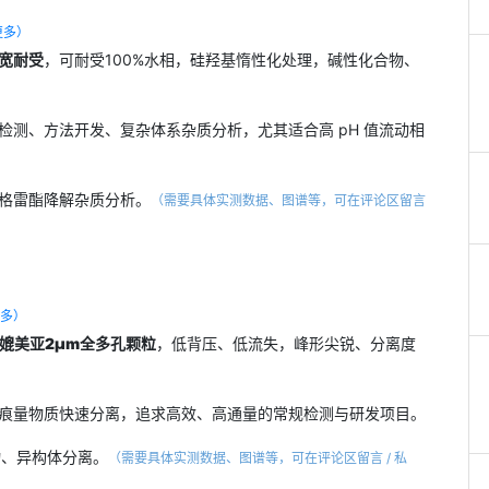
更多）
2超宽耐受
，可耐受100%水相，硅羟基惰性化处理，碱性化合物、
检测、方法开发、复杂体系杂质分析，尤其适合高 pH 值流动相
格雷酯降解杂质分析。
（需要具体实测数据、图谱等，可在评论区留言
更多）
媲美亚
2μm全多孔颗粒
，低背压、低流失，峰形尖锐、分离度
痕量物质快速分离，追求高效、高通量的常规检测与研发项目。
物、异构体分离。
（需要具体实测数据、图谱等，可在评论区留言 / 私