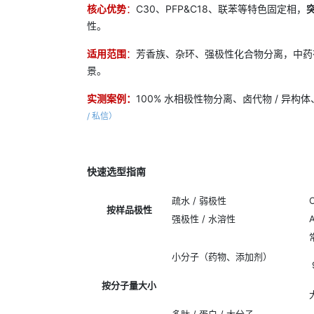
核心
优势
：
C30、PFP&C18、联苯等特色固定相，
性。
适用范围
：
芳香族、杂环、强极性化合物分离，中药
景。
实测
案例
：
100% 水相极性物分离、卤代物 / 异
/ 私信）
快速选型指南
疏水 / 弱极性
按样品极性
强极性 / 水溶性
A
小分子（药物、添加剂）
按分子量大小