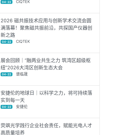
CIQTEK
04-22
2026 磁共振技术应用与创新学术交流会圆
满落幕！聚焦磁共振前沿，共探国产仪器创
新之路
CIQTEK
04-22
展会回顾｜“融两业共生之力 筑湾区超级枢
纽”2026大湾区创新生态大会
谱临晟
04-22
安捷伦的地球日｜以科学之力，将可持续落
实到每一天
安捷伦
04-22
荧飒光学践行企业社会责任，赋能光电人才
高质量培养