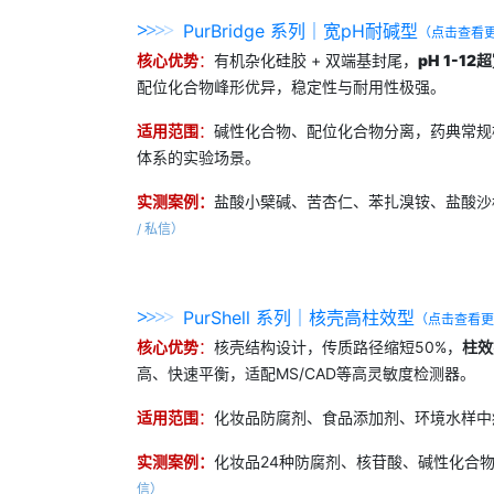
>
>
>
>
PurBridge 系列｜宽pH耐碱型
（点击查看
核心
优势
：
有机杂化硅胶 + 双端基封尾，
pH 1-1
配位化合物峰形优异，稳定性与耐用性极强。
适用范围
：
碱性化合物、配位化合物分离，药典常规
体系的实验场景。
实测
案例
：
盐酸小檗碱、苦杏仁、苯扎溴铵、盐酸沙
/ 私信）
>
>
>
>
PurShell 系列｜核壳高柱效型
（点击查看
核心
优势
：
核壳结构设计，传质路径缩短50%，
柱效
高、快速平衡，适配MS/CAD等高灵敏度检测器。
适用范围
：
化妆品防腐剂、食品添加剂、环境水样中
实测
案例
：
化妆品24种防腐剂、核苷酸、碱性化合
信）