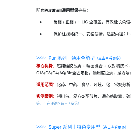
配套
PurShell通用型保护柱
：
反相 / 正相 / HILIC 全覆盖，有效
保护柱规格统一、安装便捷，适配内径2.1
>
>
>
>
Pur 系列｜通用全能型
（点击查看更多）
核心
优势
：
超纯硅胶基质 + 精密键合 + 双封端技术
C18/C8/C4/AQ/Bio全固定相，通用度拉满，是
适用范围
：
化药、中药、食品、环境、化工常规分析
实测
案例
：
制川乌、复方α-酮酸片、通心络胶囊、硫
等，可在评论区留言 / 私信）
>
>
>
>
Super 系列｜特色专用型
（点击查看更多）