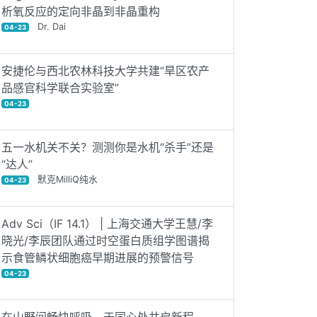
析氧反应的定向非晶到非晶重构
Dr. Dai
04-23
安捷伦与西北农林科技大学共建“旱区农产
品感官科学联合实验室”
04-23
五一水机关不关？测测你是水机“杀手”还是
“达人”
默克MilliQ纯水
04-23
Adv Sci（IF 14.1） | 上海交通大学王慧/李
晓光/李辰团队通过时空蛋白质组学图谱揭
示食管鳞状细胞癌早期进展的预警信号
04-23