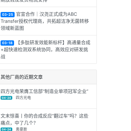
官宣合作｜汉尧正式成为ABC
03-25
Transfer授权代理商，共拓超洁净无菌转移
领域新蓝图
【多肽研发‌效能新标杆】高通量合成
03-18
+超快速检测双系统协同，高效应对研发挑
战
其他厂商的近期文章
四方光电荣膺工信部“制造业单项冠军企业”
四方光电
04-24
文末惊喜丨你的合成反应“翻过车”吗？这些
痛点，中了几个？
奥豪斯
04-24