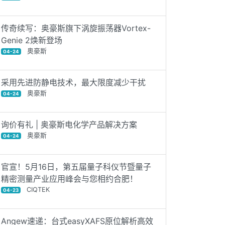
传奇续写：奥豪斯旗下涡旋振荡器Vortex-
Genie 2焕新登场
奥豪斯
04-24
采用先进防静电技术，最大限度减少干扰
奥豪斯
04-24
询价有礼 | 奥豪斯电化学产品解决方案
奥豪斯
04-24
官宣！5月16日，第五届量子科仪节暨量子
精密测量产业应用峰会与您相约合肥！
CIQTEK
04-23
Angew速递：台式easyXAFS原位解析高效