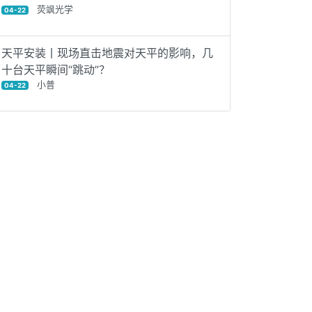
荧飒光学
04-22
天平安装丨现场直击地震对天平的影响，几
十台天平瞬间“跳动”？
小普
04-22