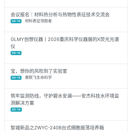
会议报名｜材料热分析与热物性表征技术交流会
材料表征领跑者
05-15
GLMY创想仪器丨2026重庆科学仪器展的X荧光光谱
仪
05-15
宝，想你的风吹到了实验室
赛默飞生命科学
05-15
筑牢监测防线，守护碧水安澜——安杰科技水环境监
测解决方案
05-14
智城新品之ZWYC-240B台式细胞振荡培养箱