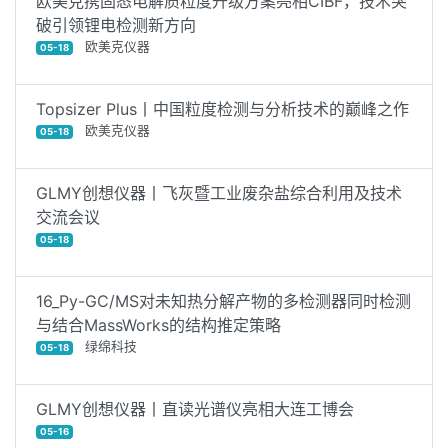
欧美克携固态电解质粒度升级方案亮相CIBF，技术突
破引领锂电检测新方向
欧美克仪器
05-18
Topsizer Plus丨中国粒度检测与分析技术的巅峰之作
欧美克仪器
05-18
GLMY创想仪器丨飞灰暨工业废杂盐综合利用及技术
交流会议
05-18
16_Py-GC/MS对未知热分解产物的多检测器同时检测
与结合MassWorks的结构推定策略
绿绵科技
05-18
GLMY创想仪器丨直读光谱仪亮相大连工博会
05-16