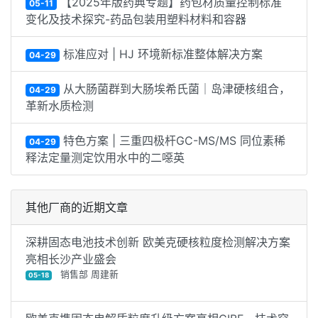
【2025年版药典专题】药包材质量控制标准
05-11
变化及技术探究-药品包装用塑料材料和容器
标准应对 | HJ 环境新标准整体解决方案
04-29
从大肠菌群到大肠埃希氏菌｜岛津硬核组合，
04-29
革新水质检测
特色方案 | 三重四极杆GC-MS/MS 同位素稀
04-29
释法定量测定饮用水中的二噁英
其他厂商的近期文章
深耕固态电池技术创新 欧美克硬核粒度检测解决方案
亮相长沙产业盛会
销售部 周建新
05-18