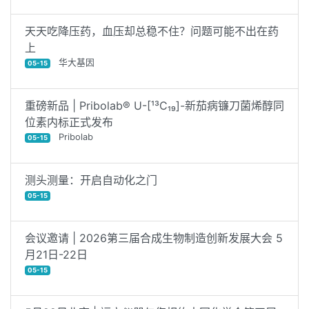
天天吃降压药，血压却总稳不住？问题可能不出在药
上
华大基因
05-15
重磅新品 | Pribolab® U-[¹³C₁₉]-新茄病镰刀菌烯醇同
位素内标正式发布
Pribolab
05-15
测头测量：开启自动化之门
05-15
会议邀请 | 2026第三届合成生物制造创新发展大会 5
月21日-22日
05-15