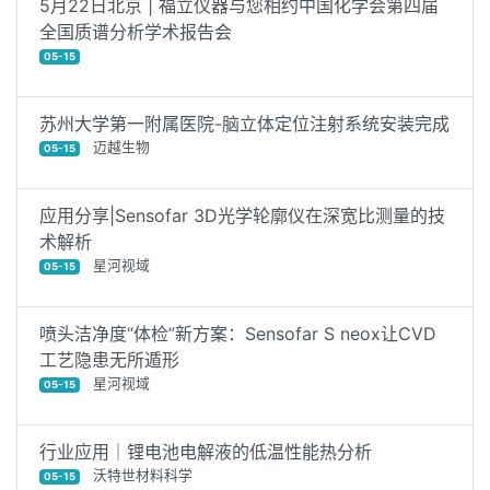
5月22日北京 | 福立仪器与您相约中国化学会第四届
全国质谱分析学术报告会
05-15
苏州大学第一附属医院-脑立体定位注射系统安装完成
迈越生物
05-15
应用分享|Sensofar 3D光学轮廓仪在深宽比测量的技
术解析
星河视域
05-15
喷头洁净度“体检”新方案：Sensofar S neox让CVD
工艺隐患无所遁形
星河视域
05-15
行业应用｜锂电池电解液的低温性能热分析
沃特世材料科学
05-15