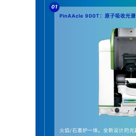
01
PinAAcle 900T：原子吸收
火焰/石墨炉一体。全新设计的