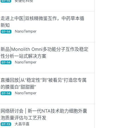
安捷伦科技
07-15
走进上中医|双核精微鉴互作，中药草本循
新知
NanoTemper
07-14
新品|Monolith Omni多功能分子互作及稳定
性分析一站式解决方案
NanoTemper
07-14
直播回放|从“稳定性”到“被看见”打造您专属
的膜蛋白“甜甜圈”
NanoTemper
07-14
网络研讨会 | 新一代NTA技术助力细胞外囊
泡质量评估与工艺开发
大昌华嘉
07-13