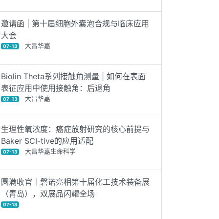
邀请函 | 第十届细胞外囊泡合规与临床应用
大会
大昌华嘉
07-13
Biolin Theta系列接触角测量 | 如何在表面
表征应用中使用接触角：后退角
大昌华嘉
07-13
生理性氧浓度：癌症放射研究的核心前提与
Baker SCI-tive的应用适配
大昌华嘉生命科学
07-13
圆满收官｜磐诺亮相第十届化工技术装备展
（青岛），双展品闪耀全场
07-13