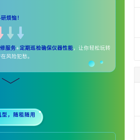
？
科研烦恼！
修服务
+
定期巡检确保仪器性能
，让你轻松玩转
潜在风险犯愁。
机型，随租随用