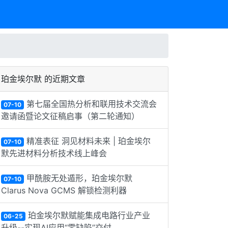
珀金埃尔默 的近期文章
第七届全国热分析和联用技术交流会
07-10
邀请函暨论文征稿启事（第二轮通知）
精准表征 洞见材料未来 | 珀金埃尔
07-10
默先进材料分析技术线上峰会
甲酰胺无处遁形，珀金埃尔默
07-10
Clarus Nova GCMS 解锁检测利器
珀金埃尔默赋能集成电路行业产业
06-25
升级--实现AI应用“零缺陷”交付