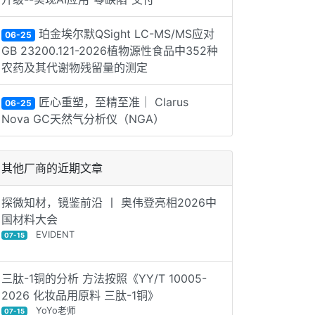
珀金埃尔默QSight LC-MS/MS应对
06-25
GB 23200.121-2026植物源性食品中352种
农药及其代谢物残留量的测定
匠心重塑，至精至准｜ Clarus
06-25
Nova GC天然气分析仪（NGA）
其他厂商的近期文章
探微知材，镜鉴前沿 丨 奥伟登亮相2026中
国材料大会
EVIDENT
07-15
三肽-1铜的分析 方法按照《YY/T 10005-
2026 化妆品用原料 三肽-1铜》
YoYo老师
07-15