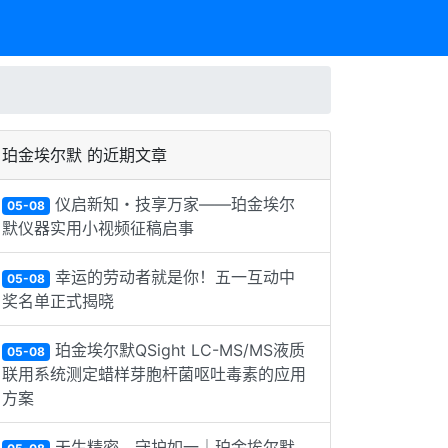
珀金埃尔默 的近期文章
仪启新知・技享万家——珀金埃尔
05-08
默仪器实用小视频征稿启事
幸运的劳动者就是你！五一互动中
05-08
奖名单正式揭晓
珀金埃尔默QSight LC-MS/MS液质
05-08
联用系统测定蜡样芽胞杆菌呕吐毒素的应用
方案
天生精密，守护如一｜珀金埃尔默