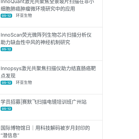
InnoQuant激光共聚焦全景玻片扫描在非小
细胞肺癌肿瘤微环境研究中的应用
环亚生物
05-12
InnoScan荧光微阵列生物芯片扫描分析仪
助力缺血性中风的神经机制研究
05-12
Innopsys激光共聚焦扫描仪助力结直肠癌靶
点发现
环亚生物
05-12
学员招募|赛默飞扫描电镜培训班广州站
05-12
国际博物馆日｜用科技解码被岁月封印的
“潜信息”