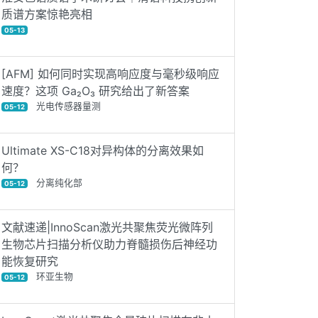
质谱方案惊艳亮相
05-13
[AFM] 如何同时实现高响应度与毫秒级响应
速度？这项 Ga₂O₃ 研究给出了新答案
光电传感器量测
05-12
Ultimate XS-C18对异构体的分离效果如
何？
分离纯化部
05-12
文献速递|InnoScan激光共聚焦荧光微阵列
生物芯片扫描分析仪助力脊髓损伤后神经功
能恢复研究
环亚生物
05-12