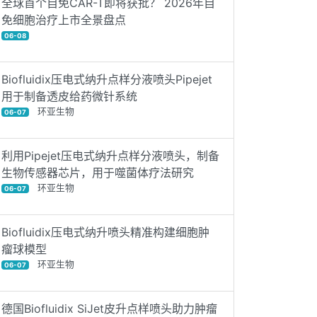
全球首个自免CAR-T即将获批？ 2026年自
免细胞治疗上市全景盘点
06-08
Biofluidix压电式纳升点样分液喷头Pipejet
用于制备透皮给药微针系统
环亚生物
06-07
利用Pipejet压电式纳升点样分液喷头，制备
生物传感器芯片，用于噬菌体疗法研究
环亚生物
06-07
Biofluidix压电式纳升喷头精准构建细胞肿
瘤球模型
环亚生物
06-07
德国Biofluidix SiJet皮升点样喷头助力肿瘤