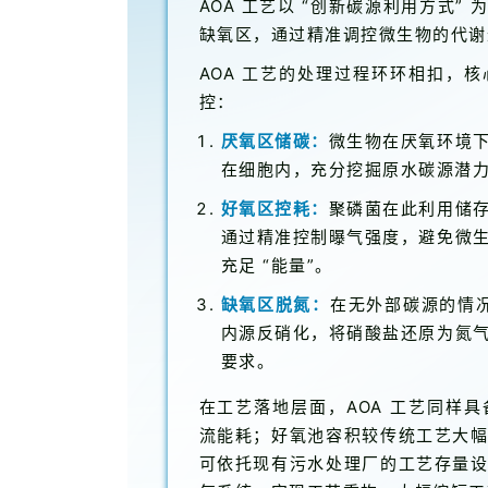
AOA 工艺以 “创新碳源利用方式
缺氧区，通过精准调控微生物的代谢
AOA 工艺的处理过程环环相扣，
控：
厌氧区储碳：
微生物在厌氧环境
在细胞内，充分挖掘原水碳源潜
好氧区控耗：
聚磷菌在此利用储
通过精准控制曝气强度，避免微
充足 “能量”。
缺氧区脱氮：
在无外部碳源的情况
内源反硝化，将硝酸盐还原为氮
要求。
在工艺落地层面，AOA 工艺同样
流能耗；好氧池容积较传统工艺大
可依托现有污水处理厂的工艺存量