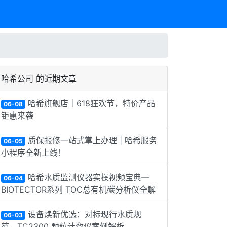
哈希公司 的近期文章
哈希旗舰店｜618狂欢节，特价产品
06-08
钜惠来袭
质保报修一站式掌上办理 | 哈希服务
06-05
小程序全新上线！
哈希水质监测仪器实操视频宝典—
06-04
BIOTECTOR系列 TOC总有机碳分析仪全解
设备焕新优选：对标现行水质规
06-03
范，TC2300 颗粒计数仪案例解析