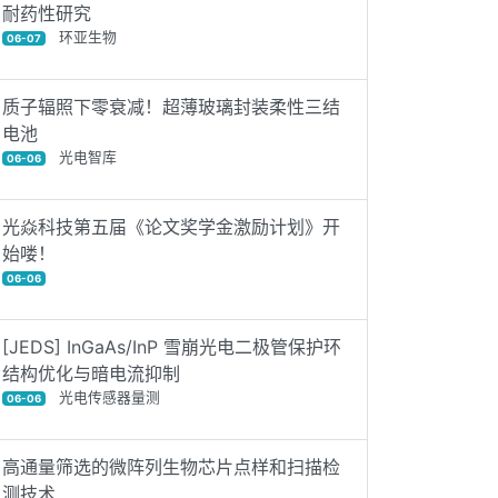
耐药性研究
环亚生物
06-07
质子辐照下零衰减！超薄玻璃封装柔性三结
电池
光电智库
06-06
光焱科技第五届《论文奖学金激励计划》开
始喽！
06-06
[JEDS] InGaAs/InP 雪崩光电二极管保护环
结构优化与暗电流抑制
光电传感器量测
06-06
高通量筛选的微阵列生物芯片点样和扫描检
测技术