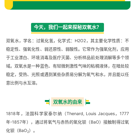
今天，我们一起来探秘双氧水？
双氧水，学名：过氧化氢，化学式：H2O2，其主要化学性质：不
稳定性、强氧化性、弱还原性、弱酸性。它常作为强氧化剂，应用
于工业漂白、环境消毒及医疗灭菌、分析样品前处理消解等多个领
域。双氧水是一种蓝色、有轻微刺激性气味的粘稠液体，在暗处较
稳定，受热、光照或遇到某些杂质易分解为氧气和水，并且能以任
意比例与水互溶。
双氧水的由来
1818年，法国科学家泰尔纳（Thenard, Louis Jacques，1777
年-1857年），通过将氧气与赤热的氧化钡（BaO）接触制得过氧
化钡（BaO
）。
2