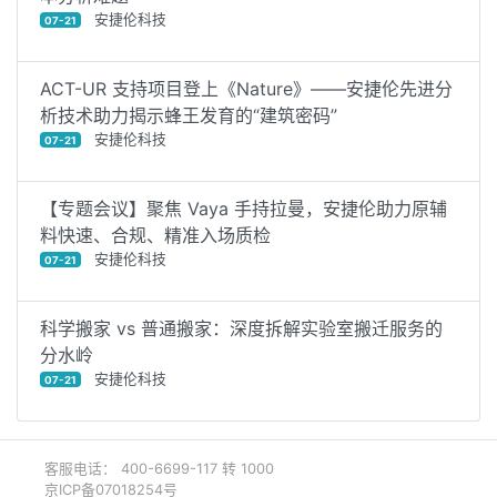
安捷伦科技
07-21
ACT-UR 支持项目登上《Nature》——安捷伦先进分
析技术助力揭示蜂王发育的“建筑密码”
安捷伦科技
07-21
【专题会议】聚焦 Vaya 手持拉曼，安捷伦助力原辅
料快速、合规、精准入场质检
安捷伦科技
07-21
科学搬家 vs 普通搬家：深度拆解实验室搬迁服务的
分水岭
安捷伦科技
07-21
客服电话： 400-6699-117 转 1000
京ICP备07018254号