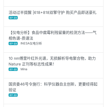
活动过半提醒 |618+818双擎守护 购买产品即送豪礼
07-23
【仪电分析】食品中腐霉利残留量的检测方法——气
相色谱-质谱法
INESA仪电分析
07-23
10 nm傅里叶红外光谱，无损解析导电聚合物，助力
Nature 正刊等标志性成果！
Mina
07-22
国资委46号令施行：科学仪器自主创新，更要经得起
验证
07-22