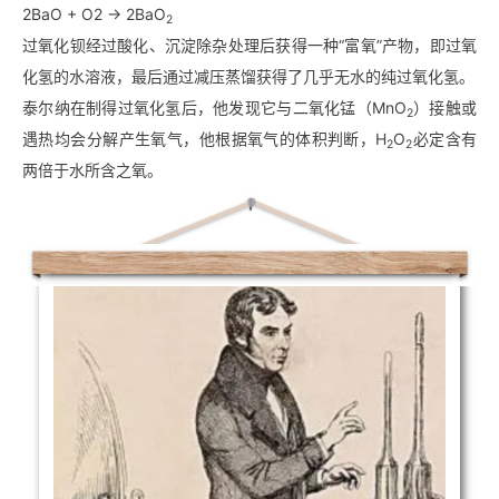
2BaO + O2 → 2BaO
2
过氧化钡经过酸化、沉淀除杂处理后获得一种“富氧”产物，即过氧
化氢的水溶液，最后通过减压蒸馏获得了几乎无水的纯过氧化氢。
泰尔纳在制得过氧化氢后，他发现它与二氧化锰（MnO
）接触或
2
遇热均会分解产生氧气，他根据氧气的体积判断，H
O
必定含有
2
2
两倍于水所含之氧。