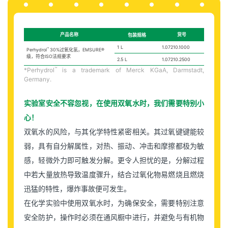
产品名称
货号
包装规格
1 L
1.07210.1000
™
Perhydrol
30%过氧化氢，EMSURE®
级，符合ISO法规要求
2.5 L
1.07210.2500
™
*Perhydrol
is a trademark of Merck KGaA, Darmstadt,
Germany.
实验室安全不容忽视，在使用双氧水时，我们需要特别小
心！
双氧水的风险，与其化学特性紧密相关。其过氧键键能较
弱，具有自分解属性，对热、振动、冲击和摩擦都极为敏
感，轻微外力即可触发分解。更令人担忧的是，分解过程
中若大量放热导致温度骤升，结合过氧化物易燃烧且燃烧
迅猛的特性，爆炸事故便可发生。
在化学实验中使用双氧水时，为确保安全，需要特别注意
安全防护，操作时必须在通风橱中进行，并避免与有机物