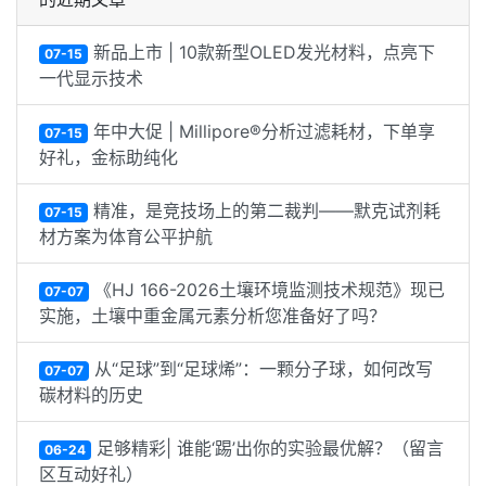
新品上市 | 10款新型OLED发光材料，点亮下
07-15
一代显示技术
年中大促 | Millipore®分析过滤耗材，下单享
07-15
好礼，金标助纯化
精准，是竞技场上的第二裁判——默克试剂耗
07-15
材方案为体育公平护航
《HJ 166-2026土壤环境监测技术规范》现已
07-07
实施，土壤中重金属元素分析您准备好了吗？
从“足球”到“足球烯”：一颗分子球，如何改写
07-07
碳材料的历史
足够精彩| 谁能‘踢’出你的实验最优解？（留言
06-24
区互动好礼）