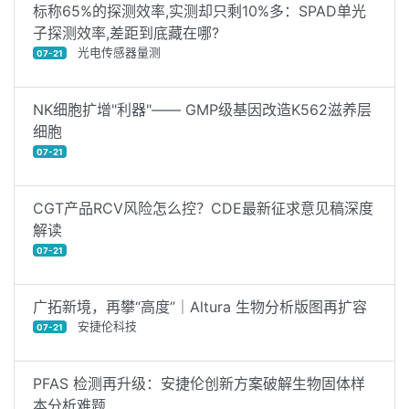
标称65%的探测效率,实测却只剩10%多：SPAD单光
子探测效率,差距到底藏在哪?
光电传感器量测
07-21
NK细胞扩增"利器"—— GMP级基因改造K562滋养层
细胞
07-21
CGT产品RCV风险怎么控？CDE最新征求意见稿深度
解读
07-21
广拓新境，再攀“高度”｜Altura 生物分析版图再扩容
安捷伦科技
07-21
PFAS 检测再升级：安捷伦创新方案破解生物固体样
本分析难题