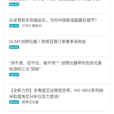
04-01
从张雪机车到施启乐，为何中国智造能赢在细节？
STIER 施启乐
04-01
GLMY创想仪器丨亮相百铸订单春季采购会
04-01
“测不准、控不住、做不快”？创想仪器带你告别元素
检测的三大“顽疾”
04-01
【全新力作】多角度见证微观世界，NS-180Z系列纳
米粒度电位分析仪实力登场！
欧美克仪器
04-01