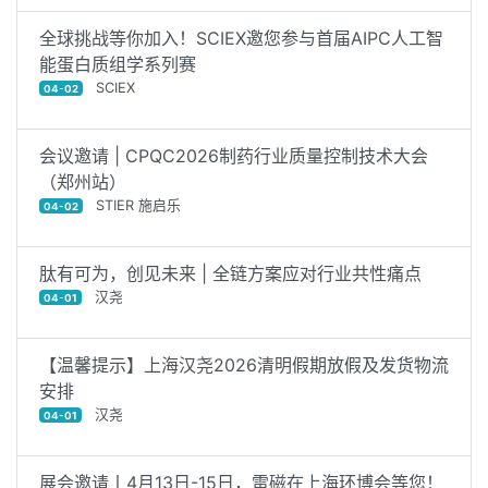
全球挑战等你加入！SCIEX邀您参与首届AIPC人工智
能蛋白质组学系列赛
SCIEX
04-02
会议邀请 | CPQC2026制药行业质量控制技术大会
（郑州站）
STIER 施启乐
04-02
肽有可为，创见未来 | 全链方案应对行业共性痛点
汉尧
04-01
【温馨提示】上海汉尧2026清明假期放假及发货物流
安排
汉尧
04-01
展会邀请丨4月13日-15日，雷磁在上海环博会等您！