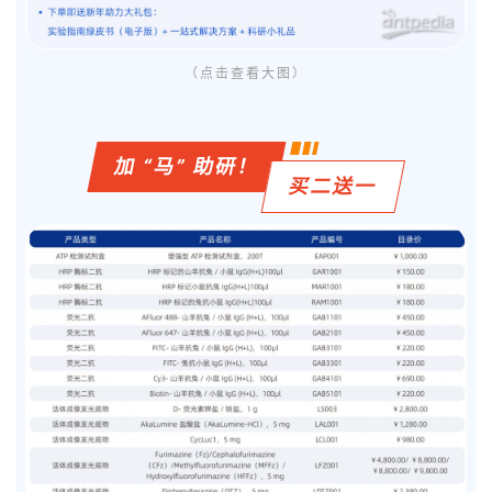
（点击查看大图）
加 “马” 助研！
买二送一