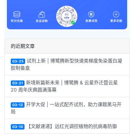
的近期文章
试剂上新 | 博鹭腾新型快速类梯度免染蛋白凝
03-25
胶制备盒
新境新篇新未来 | 博鹭腾 & 云星乔迁暨云星
03-21
20 周年庆典圆满落幕
开学大促 | 一站式配齐试剂，助力课题黑马开
03-12
局
【文献速递】远红光调控植物的抗病毒防御
03-10