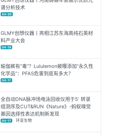
GLMY创想仪器丨河南铸锻年会展示优质光
谱分析技术
04-20
GLMY创想仪器丨亮相江苏东海高纯石英材
料产业大会
04-18
瑜伽裤有“毒”？Lululemon被曝添加“永久性
化学品”：PFAS危害到底有多大？
04-17
全自动DNA脉冲场电泳回收仪用于5' 转录
组测序及CUT&RUN《Nature》-蚂蚁嗅觉
基因选择性表达机制新发现
环亚生物
04-17