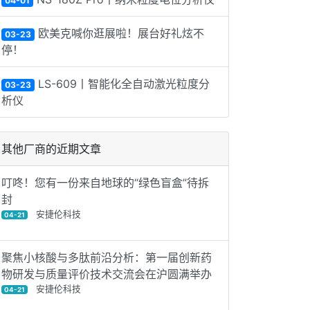
04-01
欧美克喊你逛展啦！展台好礼炫不
03-23
停！
LS-609丨智能化全自动激光粒度分
03-23
析仪
其他厂商的近期文章
叮咚！您有一份来自地球的“绿色盲盒”待拆
封
安捷伦科技
04-21
聚焦小核酸与多肽前沿分析：第一届创新药
物研发与质量评价技术交流会在沪圆满举办
安捷伦科技
04-21