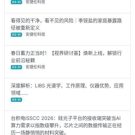
安捷伦科技
03-31
看得见的干净，看不见的风险｜季铵盐的家庭暴露路
径被重新定义
安捷伦科技
03-31
春日蓄力正当时！【视界研讨荟】焕新上线，解锁行
业前沿秘籍
安捷伦科技
03-31
深度解析：LIBS 光谱学、工作原理、仪器优势、应用
领域......
03-31
台积电ISSCC 2026：硅光子平台的接收端突破当AI
算力需求以指数级攀升，芯片之间的数据传输正在经
历一场静悄悄的材料突破。