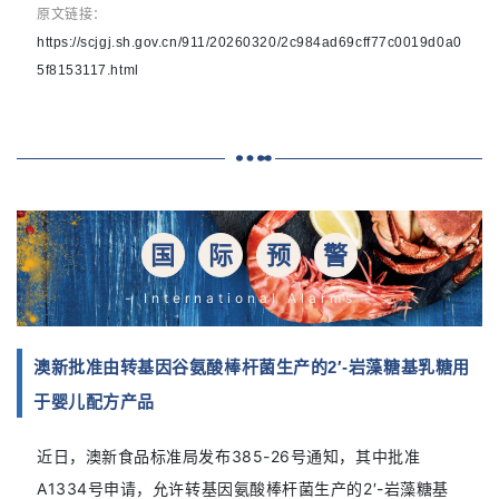
原文链接：
https://scjgj.sh.gov.cn/911/20260320/2c984ad69cff77c0019d0a0
5f8153117.html
国
际
预
警
- International Alarms -
澳新批准由转基因谷氨酸棒杆菌生产的2′-岩藻糖基乳糖用
于婴儿配方产品
近日
，
澳新食品标准局发布385-26号通知，其中批准
A1334号申请，允许转基因氨酸棒杆菌生产的2′-岩藻糖基