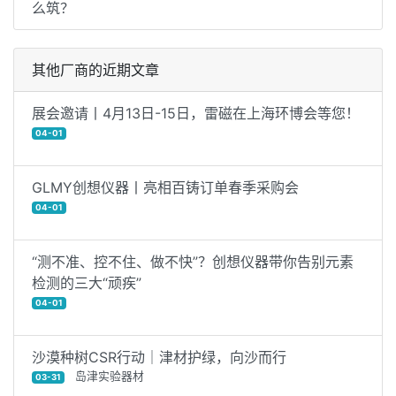
么筑？
其他厂商的近期文章
展会邀请丨4月13日-15日，雷磁在上海环博会等您！
04-01
GLMY创想仪器丨亮相百铸订单春季采购会
04-01
“测不准、控不住、做不快”？创想仪器带你告别元素
检测的三大“顽疾”
04-01
沙漠种树CSR行动｜津材护绿，向沙而行
岛津实验器材
03-31