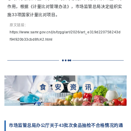
作用，根据《计量比对管理办法》，市场监管总局决定组织实
施33项国家计量比对项目。
原文链接：
https://www.samr.gov.cn/jls/tzgg/art/2026/art_e319d220758243d
f94920b33cbd8fc42.html
食
安
资
讯
- Food safety Information -
市场监管总局办公厅关于43批次食品抽检不合格情况的通