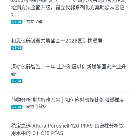
2025药典新规解读（一）：第四部药用辅料及药包材
检测方法全面升级，福立仪器系列化方案助您从容应
对
福立仪器
03-31
和晟仪器诚邀共襄盛会—2026国际橡塑展
03-31
深耕仪器智造二十年 上海和晟以创新赋能国家产业升
级
03-31
药物分析排忧解难系列 | 如何应对极端比例和缓梯度
安捷伦科技
03-31
稳定之选 Altura Poroshell 120 PFAS 色谱柱分析饮
用水中的 C1–C18 PFAS