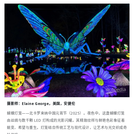
摄影师：
Elaine George，美国，安捷伦
蝴蝶灯笼——北卡罗来纳中国元宵节（2025）。夜色中，这盏蝴蝶灯笼
由丝绸与数千颗 LED 灯构成的光影闪耀。其精致纹样与鲜艳色彩象征着
蜕变、希望与重生。灯笼结合传统工艺与现代设计，让艺术与光交织成奇