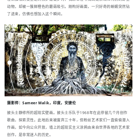
动物，却被一簇鲜橙色的蘑菇吸引。刚构好画面，一只好奇的蜥蜴突然钻
了进来，仿佛也想加入这个瞬间。
摄影师：
Sameer Malik，印度，安捷伦
披头士静修所的超现实壁画。披头士乐队于1968年在此停留几个月创作
歌曲，探索灵性。此地后来被废弃三十年，但粉丝艺术家们一直偷偷潜入
作画，如今向公众开放，墙上的超现实主义涂鸦由来自世界各地的艺术家
创作，是非常迷人的历史。