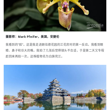
摄影
师
：
Mark Pfeifer，美国，安捷伦
我看到的“脸”。这是我走进朗伍德花园的兰花房时的第一反应。我看到眼
睛、鼻子和巨大的嘴。我拍了几张后觉得镜头不合适，于是第二天又专程
赶回来再拍一次。这株植物名为白旗兜兰。