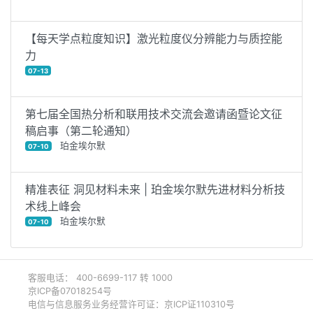
【每天学点粒度知识】激光粒度仪分辨能力与质控能
力
07-13
第七届全国热分析和联用技术交流会邀请函暨论文征
稿启事（第二轮通知）
珀金埃尔默
07-10
精准表征 洞见材料未来 | 珀金埃尔默先进材料分析技
术线上峰会
珀金埃尔默
07-10
客服电话： 400-6699-117 转 1000
京ICP备07018254号
电信与信息服务业务经营许可证：京ICP证110310号