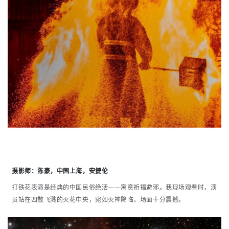
摄影师：陈豪
，中国上海，安捷伦
打铁花表演是经典的中国民俗绝活——寓意祈福避邪。我现场观看时，演
员站在四散飞溅的火花中央，宛如火神降临，场面十分震撼。