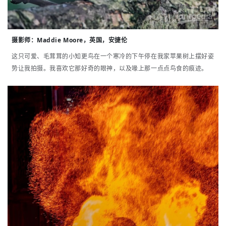
摄影师
：
Maddie Moore，英国，安捷伦
这只可爱、毛茸茸的小知更鸟在一个寒冷的下午停在我家苹果树上摆好姿
势让我拍摄。我喜欢它那好奇的眼神，以及喙上那一点点鸟食的痕迹。