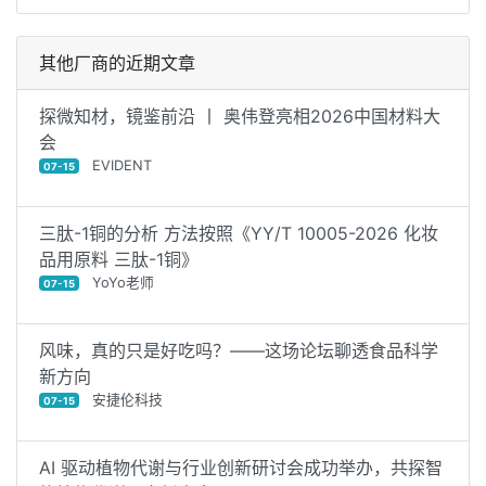
其他厂商的近期文章
探微知材，镜鉴前沿 丨 奥伟登亮相2026中国材料大
会
EVIDENT
07-15
三肽-1铜的分析 方法按照《YY/T 10005-2026 化妆
品用原料 三肽-1铜》
YoYo老师
07-15
风味，真的只是好吃吗？——这场论坛聊透食品科学
新方向
安捷伦科技
07-15
AI 驱动植物代谢与行业创新研讨会成功举办，共探智