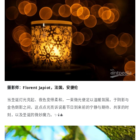
摄影师：
Florent Japiot，法国，安捷伦
当圣诞灯光亮起、夜色变得柔和，一束微光便足以温暖氛围。于阴影与
金色倒影之间，这点点光亮诉说着节日到来前的宁静与期待、共享的时
刻，以及圣诞的微妙魔力。✨🕯️🎄