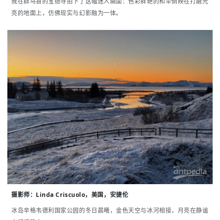
我在群马县的宝德寺拍下了这幅迷人画面：色彩鲜艳的和伞倒映在打磨光
亮的地面上，仿佛现实与幻影融为一体。
摄影师：
Linda Criscuolo，美国，安捷伦
冰岛辛格韦德利国家公园的冬日晨曦，金色天空与冰河相接，月亮在静谧