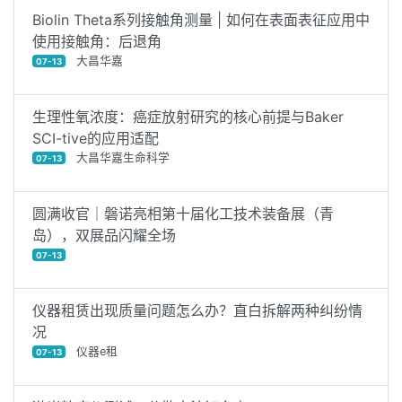
Biolin Theta系列接触角测量 | 如何在表面表征应用中
使用接触角：后退角
大昌华嘉
07-13
生理性氧浓度：癌症放射研究的核心前提与Baker
SCI-tive的应用适配
大昌华嘉生命科学
07-13
圆满收官｜磐诺亮相第十届化工技术装备展（青
岛），双展品闪耀全场
07-13
仪器租赁出现质量问题怎么办？直白拆解两种纠纷情
况
仪器e租
07-13