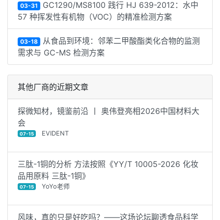
GC1290/MS8100 践行 HJ 639-2012：水中
03-31
57 种挥发性有机物（VOC）的精准检测方案
从食品到环境：邻苯二甲酸酯类化合物的监测
03-18
需求与 GC-MS 检测方案
其他厂商的近期文章
探微知材，镜鉴前沿 丨 奥伟登亮相2026中国材料大
会
EVIDENT
07-15
三肽-1铜的分析 方法按照《YY/T 10005-2026 化妆
品用原料 三肽-1铜》
YoYo老师
07-15
风味，真的只是好吃吗？——这场论坛聊透食品科学