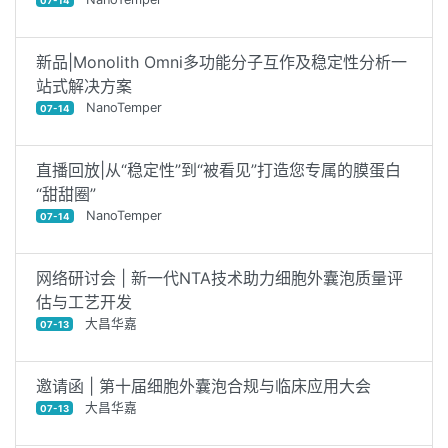
07-14
新品|Monolith Omni多功能分子互作及稳定性分析一
站式解决方案
NanoTemper
07-14
直播回放|从“稳定性”到“被看见”打造您专属的膜蛋白
“甜甜圈”
NanoTemper
07-14
网络研讨会 | 新一代NTA技术助力细胞外囊泡质量评
估与工艺开发
大昌华嘉
07-13
邀请函 | 第十届细胞外囊泡合规与临床应用大会
大昌华嘉
07-13