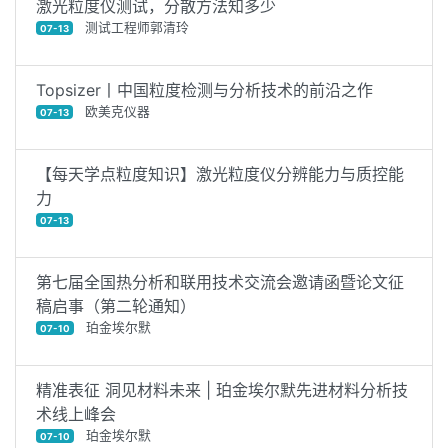
激光粒度仪测试，分散方法知多少
测试工程师郭清玲
07-13
Topsizer丨中国粒度检测与分析技术的前沿之作
欧美克仪器
07-13
【每天学点粒度知识】激光粒度仪分辨能力与质控能
力
07-13
第七届全国热分析和联用技术交流会邀请函暨论文征
稿启事（第二轮通知）
珀金埃尔默
07-10
精准表征 洞见材料未来 | 珀金埃尔默先进材料分析技
术线上峰会
珀金埃尔默
07-10