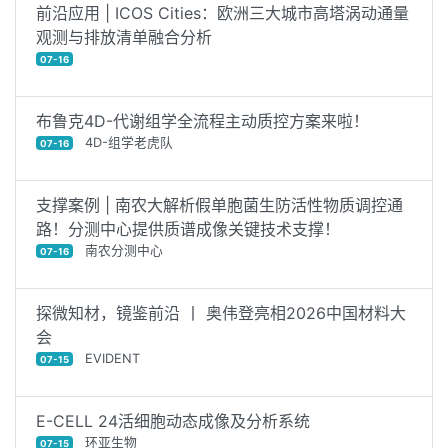
前沿应用 | ICOS Cities：欧洲三大城市高塔涡动通量
观测与排放清单融合分析
07-16
布鲁克4D-代谢组学全流程主动质控方案来啦！
4D-组学老虎队
07-16
支撑案例 | 南农大解析假单胞菌生防活性物质调控通
路！分测中心提供质谱成像关键技术支撑！
南农分测中心
07-16
探微知材，镜鉴前沿 丨 奥伟登亮相2026中国材料大
会
EVIDENT
07-15
E-CELL 24活细胞动态成像及分析系统
环亚生物
07-15