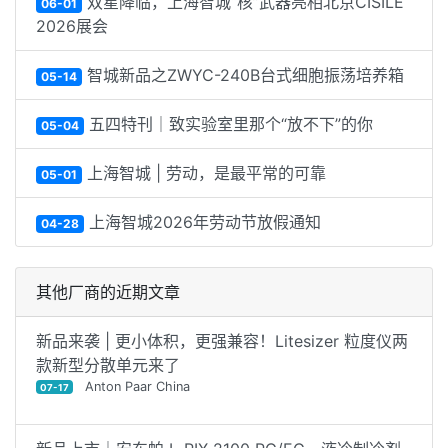
双星降临，上海智城“核”武器亮相北京CISILE
06-01
2026展会
智城新品之ZWYC-240B台式细胞振荡培养箱
05-14
五四特刊｜致实验室里那个“放不下”的你
05-04
上海智城 | 劳动，是最平常的可靠
05-01
上海智城2026年劳动节放假通知
04-28
其他厂商的近期文章
新品来袭 | 更小体积，更强兼容！Litesizer 粒度仪两
款新型分散单元来了
Anton Paar China
07-17