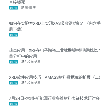
直接锁死
喆图-李庆
07-17
如何在实验室XRD上实现XAS吸收谱功能？（内含手
册下载）
07-16
热点应用 | XRF在电子陶瓷工业钛酸钡材料钡钛比定
量分析中的应用
马尔文帕纳科
07-16
XRD软件应用技巧 | AMASS材料数据库的扩展（二）
马尔文帕纳科
07-16
7月24日-常州-新能源行业多维材料表征技术研讨会
07-16