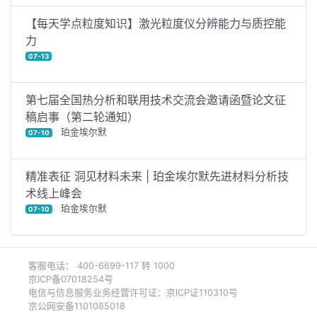
【每天学点粒度知识】激光粒度仪分辨能力与质控能
力
07-13
第七届全国热分析和联用技术交流会邀请函暨论文征
稿启事（第二轮通知）
珀金埃尔默
07-10
精准表征 洞见材料未来 | 珀金埃尔默先进材料分析技
术线上峰会
珀金埃尔默
07-10
客服电话： 400-6699-117 转 1000
京ICP备07018254号
电信与信息服务业务经营许可证：京ICP证110310号
京公网安备1101085018