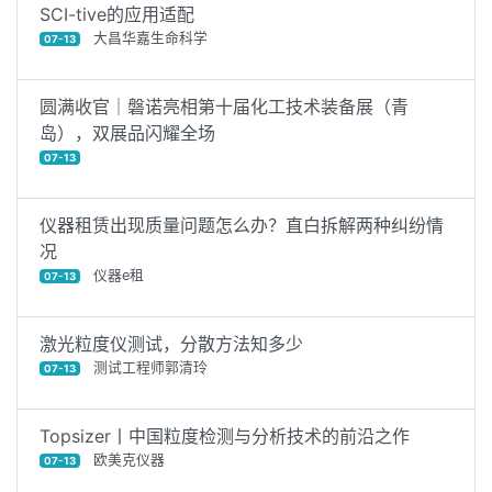
SCI-tive的应用适配
大昌华嘉生命科学
07-13
圆满收官｜磐诺亮相第十届化工技术装备展（青
岛），双展品闪耀全场
07-13
仪器租赁出现质量问题怎么办？直白拆解两种纠纷情
况
仪器e租
07-13
激光粒度仪测试，分散方法知多少
测试工程师郭清玲
07-13
Topsizer丨中国粒度检测与分析技术的前沿之作
欧美克仪器
07-13