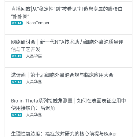
直播回放|从“稳定性”到“被看见”打造您专属的膜蛋白
“甜甜圈”
NanoTemper
07-14
网络研讨会 | 新一代NTA技术助力细胞外囊泡质量评
估与工艺开发
大昌华嘉
07-13
邀请函 | 第十届细胞外囊泡合规与临床应用大会
大昌华嘉
07-13
Biolin Theta系列接触角测量 | 如何在表面表征应用中
使用接触角：后退角
大昌华嘉
07-13
生理性氧浓度：癌症放射研究的核心前提与Baker