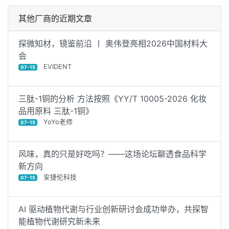
其他厂商的近期文章
探微知材，镜鉴前沿 丨 奥伟登亮相2026中国材料大
会
EVIDENT
07-15
三肽-1铜的分析 方法按照《YY/T 10005-2026 化妆
品用原料 三肽-1铜》
YoYo老师
07-15
风味，真的只是好吃吗？——这场论坛聊透食品科学
新方向
安捷伦科技
07-15
AI 驱动植物代谢与行业创新研讨会成功举办，共探智
能植物代谢研究新未来