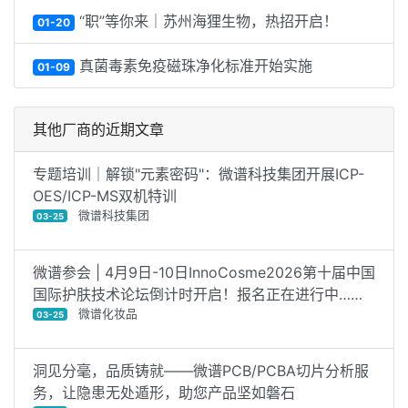
“职”等你来｜苏州海狸生物，热招开启！
01-20
真菌毒素免疫磁珠净化标准开始实施
01-09
其他厂商的近期文章
专题培训｜解锁"元素密码"：微谱科技集团开展ICP-
OES/ICP-MS双机特训
微谱科技集团
03-25
微谱参会 | 4月9日-10日InnoCosme2026第十届中国
国际护肤技术论坛倒计时开启！报名正在进行中……
微谱化妆品
03-25
洞见分毫，品质铸就——微谱PCB/PCBA切片分析服
务，让隐患无处遁形，助您产品坚如磐石