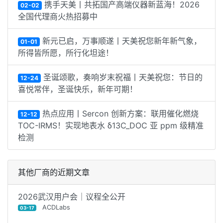
携手天美丨共拓国产高端仪器新蓝海！2026
02-02
全国代理商火热招募中
新元已启，万事顺遂丨天美祝您新年新气象，
01-01
所得皆所愿，所行化坦途！
圣诞颂歌，奏响岁末祝福丨天美祝您：节日的
12-24
喜悦常伴，圣诞快乐，新年可期！
热点应用丨Sercon 创新方案：联用催化燃烧
12-12
TOC-IRMS！实现地表水 δ13C_DOC 亚 ppm 级精准
检测
其他厂商的近期文章
2026武汉用户会｜议程全公开
ACDLabs
03-17