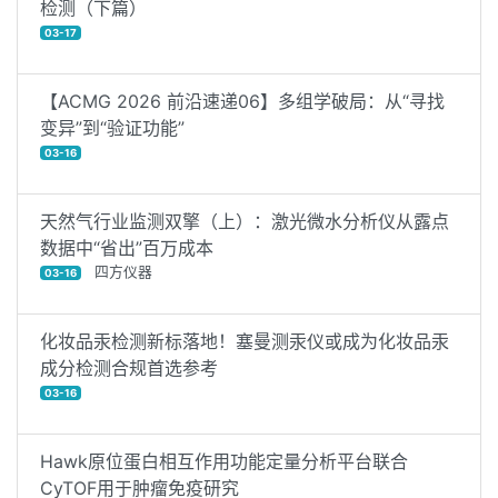
检测（下篇）
03-17
【ACMG 2026 前沿速递06】多组学破局：从“寻找
变异”到“验证功能”
03-16
天然气行业监测双擎（上）：激光微水分析仪从露点
数据中“省出”百万成本
四方仪器
03-16
化妆品汞检测新标落地！塞曼测汞仪或成为化妆品汞
成分检测合规首选参考
03-16
Hawk原位蛋白相互作用功能定量分析平台联合
CyTOF用于肿瘤免疫研究