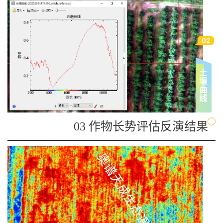
02
土
壤
曲
线
03 作物长势评估反演结果