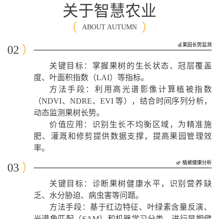
关于智慧农业
（
）
ABOUT AUTUMN
🍏果园长势监测
02
）
关键目标：掌握果树的生长状态、冠层覆盖
度、叶面积指数（LAI）等指标。
方法手段：利用高光谱影像计算植被指数
（NDVI、NDRE、EVI 等），结合时间序列分析，
动态监测果树长势。
价值应用：识别生长不均衡区域，为精准施
肥、灌溉和修剪提供数据支撑，提高果园管理效
率。
🌿 植被健康分析
03
）
关键目标：诊断果树健康水平，识别营养缺
乏、水分胁迫、病虫害等问题。
方法手段：基于红边特征、叶绿素含量反演、
光谱角匹配（SAM）和机器学习分类，进行早期健