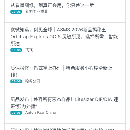
从看懂图纸，到真正会用，你只差这一步
蔡司工业质量
06-05
察微知远，创见全球｜ASMS 2026新品揭秘五:
Orbitrap Exploris GC S 灵敏所见，选择所需，智能
所达
飞飞
06-05
质保报修一站式掌上办理 | 哈希服务小程序全新上
线！
哈希公司
06-05
新品发布 | 兼容所有液态样品！Litesizer DIF/DIA 迎
来“强力外援”
Anton Paar China
06-05