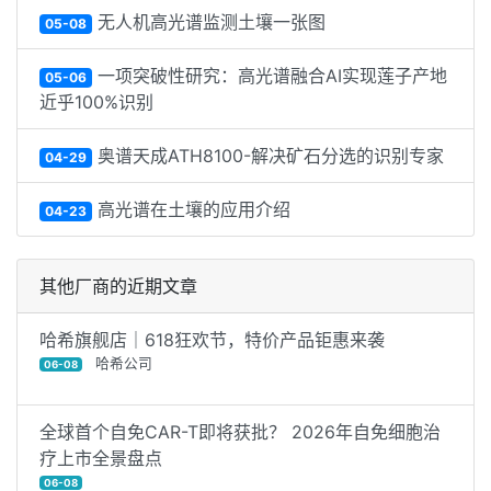
无人机高光谱监测土壤一张图
05-08
一项突破性研究：高光谱融合AI实现莲子产地
05-06
近乎100%识别
奥谱天成ATH8100-解决矿石分选的识别专家
04-29
高光谱在土壤的应用介绍
04-23
其他厂商的近期文章
哈希旗舰店｜618狂欢节，特价产品钜惠来袭
哈希公司
06-08
全球首个自免CAR-T即将获批？ 2026年自免细胞治
疗上市全景盘点
06-08