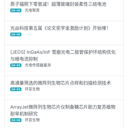
质子辐照下零衰减！超薄玻璃封装柔性三结电池
光电智库
06-06
光焱科技第五届《论文奖学金激励计划》开始喽！
06-06
[JEDS] InGaAs/InP 雪崩光电二极管保护环结构优化
与暗电流抑制
光电传感器量测
06-06
高通量筛选的微阵列生物芯片点样和扫描检测技术
环亚生物
06-06
ArrayJet微阵列生物芯片仪制备糖芯片助力复苏植物
耐旱机制研究
环亚生物
06-06