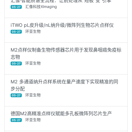
汇像·智能质谱全流程：让前处理从“短板”变“引擎”
汇像科技XImaging
05-27
iTWO pL皮升级/nL纳升级/微阵列生物芯片点样仪
环亚生物
05-27
M2点样仪制备生物传感器芯片用于发现鼻咽癌免疫标
志物
环亚生物
05-27
M2 多通道纳升点样系统在量产速度下实现精准的同
步分配
环亚生物
05-27
德国M2高精准点样仪赋能多孔板微阵列芯片生产
环亚生物
05-27