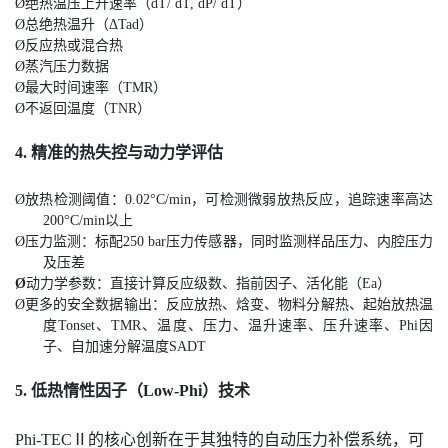
Ø
绝热温压上升速率（dT/ dT, dP/ dT）
Ø
总绝热温升（ΔTad）
Ø
反应热或混合热
Ø
蒸汽压力数据
Ø
最大时间速率（TMR）
Ø
不返回温度（TNR）
4. 精准的热失控与动力学评估
Ø
放热检测阈值：0.02°C/min，可检测微弱放热反应，追踪速率高达
200°C/min以上
Ø
压力监测：标配250 bar压力传感器，同时监测样品压力、内腔压力
及压差
Ø
动力学参数：直接计算反应级数、指前因子、活化能（Ea）
Ø
更多的安全数据输出：反应放热、焓变、物料分解热、起始放热温
度Tonset、TMR、温度、压力、温升速率、压升速率、Phi因
子、自加速分解温度SADT
5. 低热惰性因子（Low-Phi）技术
Phi-TECⅡ的核心创新在于其独特的自动压力补偿系统，可