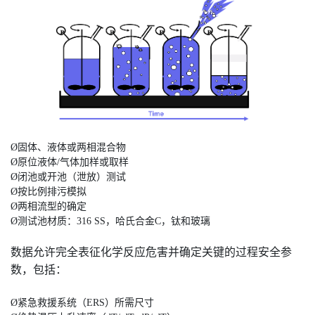
Ø
固体、液体或两相混合物
Ø
原位液体/气体加样或取样
Ø
闭池或开池（泄放）测试
Ø
按比例排污模拟
Ø
两相流型的确定
Ø
测试池材质：316 SS，哈氏合金C，钛和玻璃
数据允许完全表征化学反应危
害并确定关键的过程安全参
数，包括：
Ø
紧急救援系统（ERS）所需尺寸