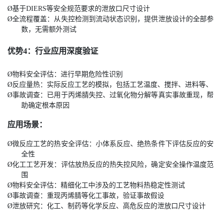
Ø
基于DIERS
等安全规范要求的泄放口尺寸设计
Ø
全流程覆盖：从失控检测到流动状态识别，提供泄放设计的全部参
数，无需额外测试
优势4：行业应用深度验证
Ø
物料安全评估：进行早期危险性识别
Ø
反应量热：实际反应工艺的模拟，包括工艺温度、搅拌、进料等、
Ø
事故调查：已用于丙烯腈失控、过氧化物分解等真实事故重现，帮
助确定根本原因
应用场景：
Ø
微反应工艺的热安全评估：小体系反应、绝热条件下评估反应的安
全性
Ø
化工工艺开发：评估放热反应的热失控风险，确定安全操作温度范
围
Ø
物料安全评估：精细化工中涉及的工艺物料热稳定性测试
Ø
事故调查：重现丙烯腈等化工事故，验证事故假设
Ø
泄放研究：化工、制药等化学反应、高危反应的泄放口尺寸设计