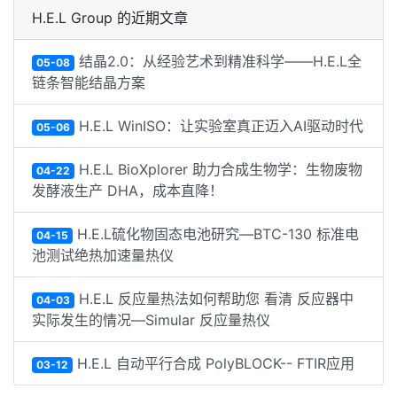
H.E.L Group 的近期文章
结晶2.0：从经验艺术到精准科学——H.E.L全
05-08
链条智能结晶方案
H.E.L WinISO：让实验室真正迈入AI驱动时代
05-06
H.E.L BioXplorer 助力合成生物学：生物废物
04-22
发酵液生产 DHA，成本直降！
H.E.L硫化物固态电池研究—BTC-130 标准电
04-15
池测试绝热加速量热仪
H.E.L 反应量热法如何帮助您 看清 反应器中
04-03
实际发生的情况—Simular 反应量热仪
H.E.L 自动平行合成 PolyBLOCK-- FTIR应用
03-12