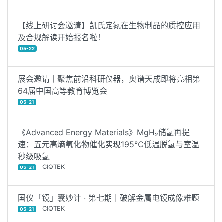
【线上研讨会邀请】凯氏定氮在生物制品的质控应用
及合规解读开始报名啦！
05-22
展会邀请丨聚焦前沿科研仪器，奥谱天成即将亮相第
64届中国高等教育博览会
05-21
《Advanced Energy Materials》MgH₂储氢再提
速：五元高熵氧化物催化实现195℃低温脱氢与室温
秒级吸氢
CIQTEK
05-21
国仪「镜」囊妙计 · 第七期｜破解金属电镜成像难题
CIQTEK
05-21