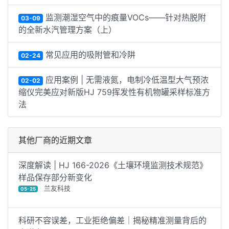
监测潮湿空气中的痕量VOCs——针对热脱附
03-09
的全新水汽管理方案（上）
常见应用的吸附管和冷阱
02-24
应用案例 | 无需液氮，电制冷低温型大气预浓
02-02
缩仪完美应对新版HJ 759挥发性有机物罐采样标准方
法
其他厂商的近期文章
深度解读 | HJ 166-2026《土壤环境监测技术规范》
样品保存部分新变化
兰友科技
05-25
科研不容误差，工业拒绝偏差｜揭秘精准测量背后的