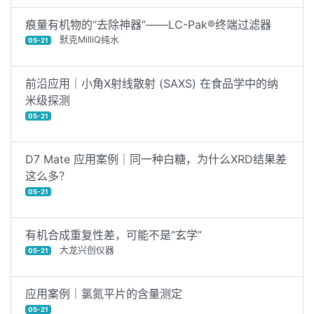
痕量有机物的“去除神器”——LC-Pak®终端过滤器
默克MilliQ纯水
05-21
前沿应用｜小角X射线散射 (SAXS) 在食品学中的纳
米级探测
05-21
D7 Mate 应用案例｜同一种白糖，为什么XRD结果差
这么多？
05-21
有机合成重复性差，可能不是“玄学”
大龙兴创仪器
05-21
应用案例｜​氯氮平片的含量测定
05-21