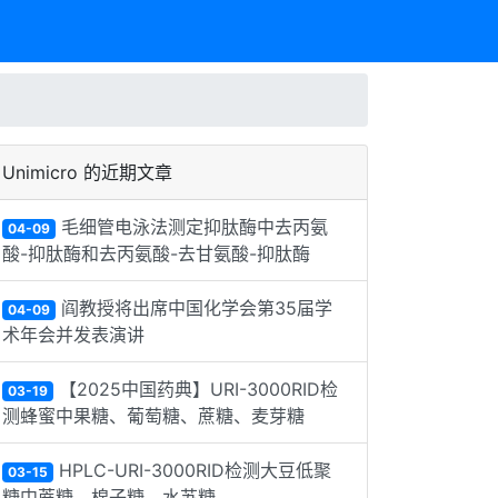
Unimicro 的近期文章
毛细管电泳法测定抑肽酶中去丙氨
04-09
酸-抑肽酶和去丙氨酸-去甘氨酸-抑肽酶
阎教授将出席中国化学会第35届学
04-09
术年会并发表演讲
【2025中国药典】URI-3000RID检
03-19
测蜂蜜中果糖、葡萄糖、蔗糖、麦芽糖
HPLC-URI-3000RID检测大豆低聚
03-15
糖中蔗糖、棉子糖、水苏糖