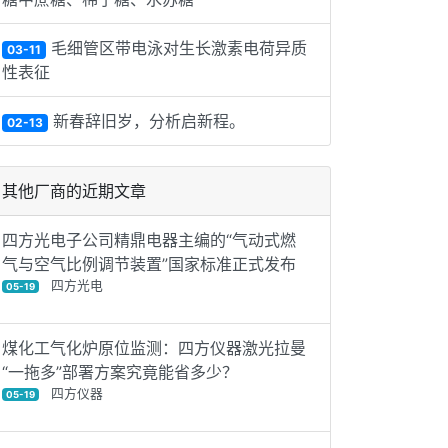
毛细管区带电泳对生长激素电荷异质
03-11
性表征
新春辞旧岁，分析启新程。
02-13
其他厂商的近期文章
四方光电子公司精鼎电器主编的“气动式燃
气与空气比例调节装置”国家标准正式发布
四方光电
05-19
煤化工气化炉原位监测：四方仪器激光拉曼
“一拖多”部署方案究竟能省多少？
四方仪器
05-19