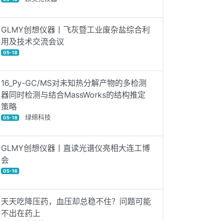
GLMY创想仪器丨飞灰暨工业废杂盐综合利
用及技术交流会议
05-18
16_Py-GC/MS对未知热分解产物的多检测
器同时检测与结合MassWorks的结构推定
策略
绿绵科技
05-18
GLMY创想仪器丨直读光谱仪亮相大连工博
会
05-16
天天吃降压药，血压却总稳不住？问题可能
不出在药上