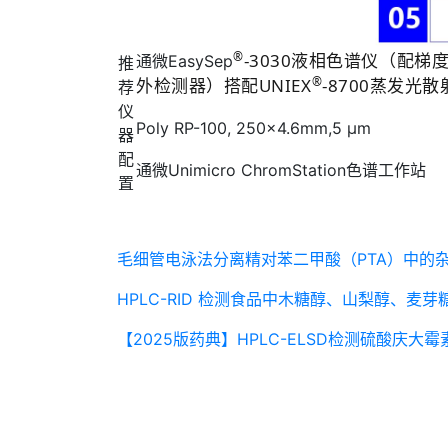
®
-3030液相色谱仪（配
通微EasySep
推
®
外检测器）搭配UNIEX
-8700蒸发光
荐
仪
Poly RP-100, 250×4.6mm,5 μm
器
配
通微Unimicro ChromStation色谱工作站
置
毛细管电泳法分离精对苯二甲酸（PTA）中的
HPLC-RID 检测食品中木糖醇、山梨醇、麦
【2025版药典】HPLC-ELSD检测硫酸庆大霉