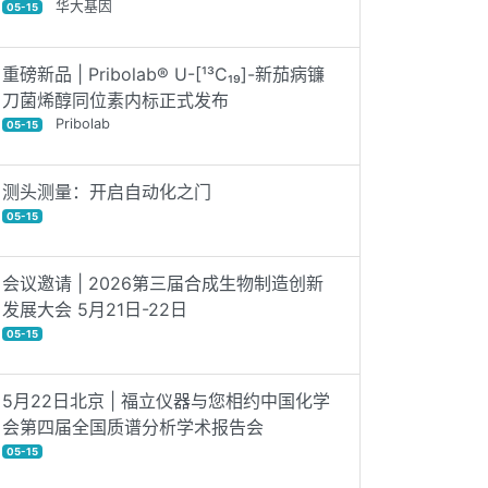
华大基因
05-15
重磅新品 | Pribolab® U-[¹³C₁₉]-新茄病镰
刀菌烯醇同位素内标正式发布
Pribolab
05-15
测头测量：开启自动化之门
05-15
会议邀请 | 2026第三届合成生物制造创新
发展大会 5月21日-22日
05-15
5月22日北京 | 福立仪器与您相约中国化学
会第四届全国质谱分析学术报告会
05-15