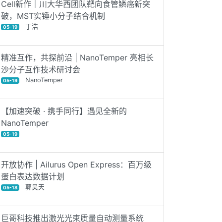
Cell新作｜川大华西团队靶向食管鳞癌新突
破，MST实锤小分子结合机制
丁浩
05-19
精准互作，共探前沿 | NanoTemper 亮相长
沙分子互作技术研讨会
NanoTemper
05-19
【加速突破 · 携手同行】遇见全新的
NanoTemper
05-19
开放协作 | Ailurus Open Express：百万级
蛋白表达数据计划
郭昊天
05-18
巨哥科技推出激光光束质量自动测量系统