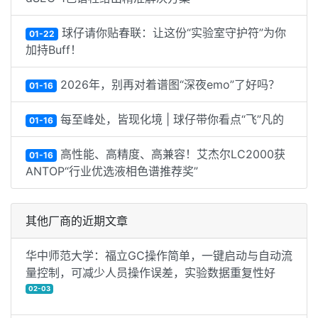
球仔请你贴春联：让这份“实验室守护符”为你
01-22
加持Buff！
2026年，别再对着谱图“深夜emo”了好吗？
01-16
每至峰处，皆现化境 | 球仔带你看点“飞”凡的
01-16
高性能、高精度、高兼容！艾杰尔LC2000获
01-16
ANTOP“行业优选液相色谱推荐奖”
其他厂商的近期文章
华中师范大学：福立GC操作简单，一键启动与自动流
量控制，可减少人员操作误差，实验数据重复性好
02-03