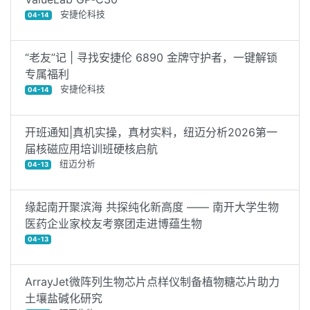
安捷伦科技
04-14
“老友”记 | 寻找安捷伦 6890 金牌守护者，一键解锁
专属福利
安捷伦科技
04-14
开班通知|真机实操，真材实料，纽迈分析2026第一
届核磁应用培训班硬核启航
纽迈分析
04-13
缘起南开聚滨海 共探纯化新高度 —— 南开大学生物
医药企业家校友考察团走进博蕴生物
04-13
ArrayJet微阵列生物芯片点样仪制备植物糖芯片助力
土壤盐碱化研究