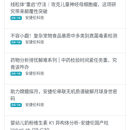
线粒体“重启”疗法｜攻克儿童神经母细胞瘤，这项研
究带来颠覆性突破
安捷伦科技
04-14
不容小觑！复杂宠物食品基质中多类别真菌毒素检测
安捷伦科技
04-14
药物分析排忧解难系列 | 中药检验时间紧任务重，究
竟该咋办
安捷伦科技
04-14
助力嫦娥探月，安捷伦串联无机质谱破解月球身世密
码
安捷伦科技
04-14
婴幼儿奶粉维生素 K1 异构体分析-安捷伦国产柱
ValueLab GP‑C30