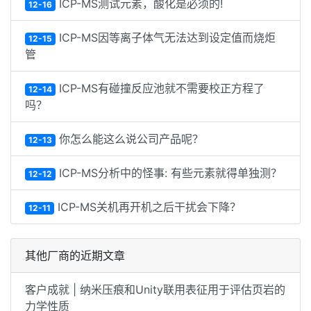
ICP-MS测试元素，酸化是必须的!
12-16
ICP-MS因等离子体气无法达到设定值而烧炬
12-15
管
ICP-MS有碰撞反应池就不需要校正方程了
12-14
吗？
你怎么能这么说公司产品呢？
12-13
ICP-MS分析中的怪事: 有些元素就得单独测？
12-12
ICP-MS关机再开机之后干扰会下降？
12-11
其他厂商的近期文章
客户成就 | 纳米压痕和Unity联用表征用于评估页岩的
力学性质