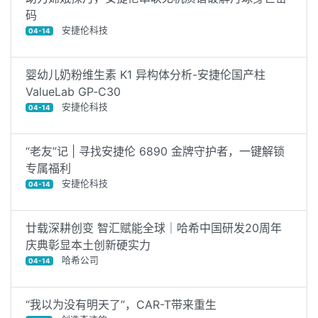
码
安捷伦科技
04-14
婴幼儿奶粉维生素 K1 异构体分析-安捷伦国产柱
ValueLab GP‑C30
安捷伦科技
04-14
“老友”记 | 寻找安捷伦 6890 金牌守护者，一键解锁
专属福利
安捷伦科技
04-14
廿载深耕创变 智汇赋能全球｜哈希中国研发20周年
庆典彰显本土创新硬实力
哈希公司
04-14
“我以为没有明天了”，CAR-T带来重生