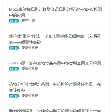
Moxi库尔特细胞计数及流式细胞分析仪在PBMC检测
中的应用
环亚生物
04-14
线粒体“重启”疗法｜攻克儿童神经母细胞瘤，这项研
究带来颠覆性突破
安捷伦科技
04-14
不容小觑！复杂宠物食品基质中多类别真菌毒素检测
安捷伦科技
04-14
药物分析排忧解难系列 | 中药检验时间紧任务重，究
竟该咋办
安捷伦科技
04-14
助力嫦娥探月，安捷伦串联无机质谱破解月球身世密