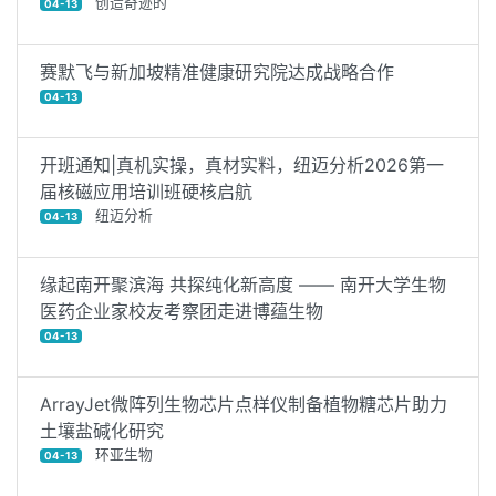
创造奇迹的
04-13
赛默飞与新加坡精准健康研究院达成战略合作
04-13
开班通知|真机实操，真材实料，纽迈分析2026第一
届核磁应用培训班硬核启航
纽迈分析
04-13
缘起南开聚滨海 共探纯化新高度 —— 南开大学生物
医药企业家校友考察团走进博蕴生物
04-13
ArrayJet微阵列生物芯片点样仪制备植物糖芯片助力
土壤盐碱化研究
环亚生物
04-13