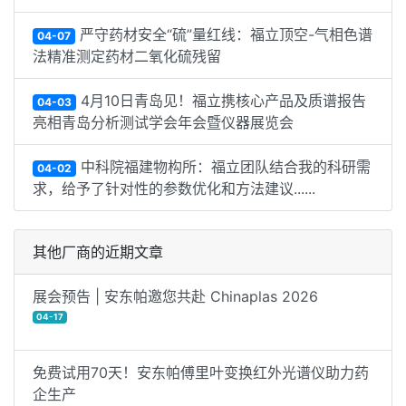
严守药材安全“硫”量红线：福立顶空-气相色谱
04-07
法精准测定药材二氧化硫残留
4月10日青岛见！福立携核心产品及质谱报告
04-03
亮相青岛分析测试学会年会暨仪器展览会
中科院福建物构所：福立团队结合我的科研需
04-02
求，给予了针对性的参数优化和方法建议......
其他厂商的近期文章
展会预告 | 安东帕邀您共赴 Chinaplas 2026
04-17
免费试用70天！安东帕傅里叶变换红外光谱仪助力药
企生产