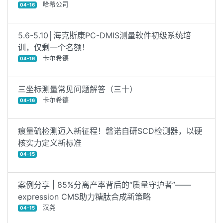
哈希公司
04-16
5.6-5.10│海克斯康PC-DMIS测量软件初级系统培
训，仅剩一个名额！
卡尔希德
04-16
三坐标测量常见问题解答（三十）
卡尔希德
04-16
痕量硫检测迈入新征程！磐诺自研SCD检测器，以硬
核实力定义新标准
04-15
案例分享 | 85%分离产率背后的“质量守护者”——
expression CMS助力糖肽合成新策略
汉尧
04-15