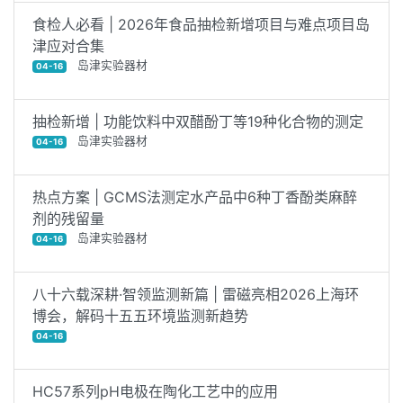
食检人必看 | 2026年食品抽检新增项目与难点项目岛
津应对合集
岛津实验器材
04-16
抽检新增 | 功能饮料中双醋酚丁等19种化合物的测定
岛津实验器材
04-16
热点方案 | GCMS法测定水产品中6种丁香酚类麻醉
剂的残留量
岛津实验器材
04-16
八十六载深耕·智领监测新篇 | 雷磁亮相2026上海环
博会，解码十五五环境监测新趋势
04-16
HC57系列pH电极在陶化工艺中的应用