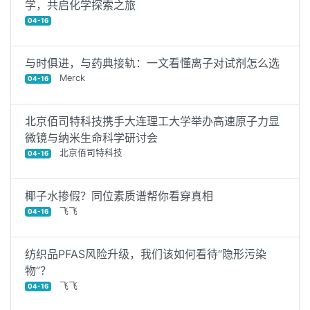
学，共启化学探索之旅
04-16
与时俱进，与药典接轨：一文看懂离子对试剂怎么选
Merck
04-16
北京佰司特科技携手大连理工大学举办高速原子力显
微镜与纳米生命科学研讨会
北京佰司特科技
04-16
椰子水掺假？同位素质谱帮你看穿真相
飞飞
04-16
纺织品PFAS风险升级，我们该如何看待“隐形污染
物”？
飞飞
04-16