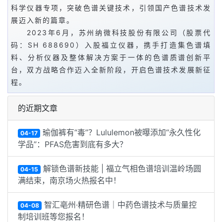
科学仪器专项，突破色谱关键技术，引领国产色谱技术发
展迈入新的篇章。
2023年6月，苏州纳微科技股份有限公司（股票代
码：SH 688690）入股福立仪器，携手打造集色谱填
料、分析仪器及整体解决方案于一体的色谱质谱创新平
台，双方战略合作迈入全新阶段，开启色谱技术发展新征
程。
的近期文章
瑜伽裤有“毒”？Lululemon被曝添加“永久性化
04-17
学品”：PFAS危害到底有多大？
解锁色谱新技能 | 福立气相色谱培训温岭场圆
04-15
满结束，南京场火热报名中！
智汇亳州·精研色谱｜中药色谱技术与质量控
04-08
制培训班等您报名！