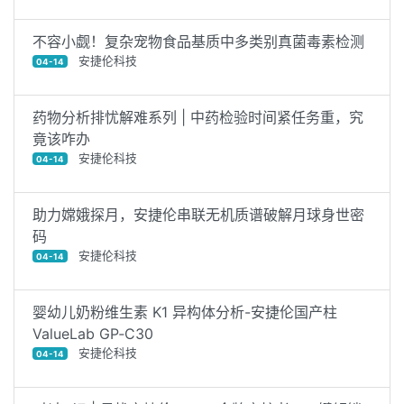
不容小觑！复杂宠物食品基质中多类别真菌毒素检测
安捷伦科技
04-14
药物分析排忧解难系列 | 中药检验时间紧任务重，究
竟该咋办
安捷伦科技
04-14
助力嫦娥探月，安捷伦串联无机质谱破解月球身世密
码
安捷伦科技
04-14
婴幼儿奶粉维生素 K1 异构体分析-安捷伦国产柱
ValueLab GP‑C30
安捷伦科技
04-14