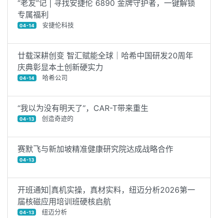
“老友”记 | 寻找安捷伦 6890 金牌守护者，一键解锁
专属福利
安捷伦科技
04-14
廿载深耕创变 智汇赋能全球｜哈希中国研发20周年
庆典彰显本土创新硬实力
哈希公司
04-14
“我以为没有明天了”，CAR-T带来重生
创造奇迹的
04-13
赛默飞与新加坡精准健康研究院达成战略合作
04-13
开班通知|真机实操，真材实料，纽迈分析2026第一
届核磁应用培训班硬核启航
纽迈分析
04-13