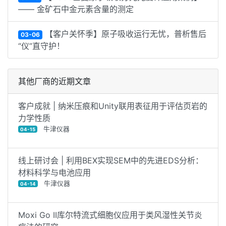
—— 金矿石中金元素含量的测定
【客户关怀季】原子吸收运行无忧，普析售后
03-06
“仪”直守护！
其他厂商的近期文章
客户成就 | 纳米压痕和Unity联用表征用于评估页岩的
力学性质
牛津仪器
04-15
线上研讨会 | 利用BEX实现SEM中的先进EDS分析：
材料科学与电池应用
牛津仪器
04-14
Moxi Go II库尔特流式细胞仪应用于类风湿性关节炎