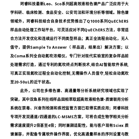
珂睿科技最新
Leo
、
Sco
系列超高效液相色谱产品广泛应用于大
学科研、临床检测、食品安全、公安司法和环境分析等领域。除色谱
领域外，珂睿科技结合自身技术优势推出了
Q1000
系列
QuEChERS
样品自动处理工作站平台，可灵活应对不同
QuEChERS
方法，非常适
合方法开发优化和连续运行不同类型样品；真正全流程自动化，无人
值守，提供
Sample To Answer
（ 样品进，结果出）解决方案；以
及
Coma
系列全自动氮吹浓缩仪，专门针对现代实验室的复杂样品前
处理需求打造，通过专利的氮吹终点判断技术
,
结合
AI
智能软件系统
,
可真正实现氮吹过程全自动化控制
,
无需操作人员值守
,
轻松自动氮吹
至
20-50uL
的近干状态。
此外，公司在多维色谱、高通量等分析系统研究领域也实现了
突破，其中双鱼系列在线样品固相萃取超高效液相色谱
-
质谱联用分析
系统在禁毒、兴奋剂检测和疾控监管方面已取得实质应用；珂睿科技
专项开发双通道
/
四通道的
LC-MSMS
方案，可将合成生物学相关分析
需求速度提升
2
倍甚至
4
倍；同时兼顾适配性，能与客户现有
Sciex 
质
谱兼容，并配备专属软件操作界面，优化高通量样本的序列设置与数