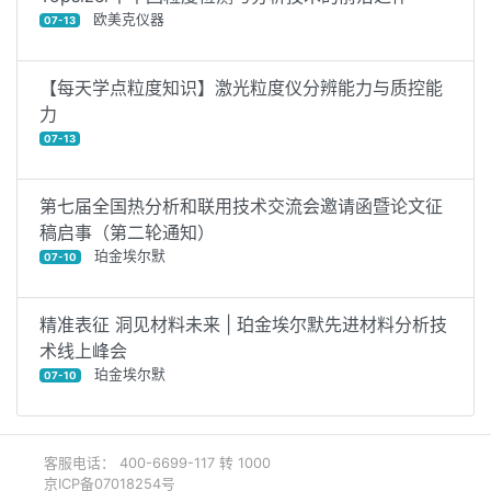
欧美克仪器
07-13
【每天学点粒度知识】激光粒度仪分辨能力与质控能
力
07-13
第七届全国热分析和联用技术交流会邀请函暨论文征
稿启事（第二轮通知）
珀金埃尔默
07-10
精准表征 洞见材料未来 | 珀金埃尔默先进材料分析技
术线上峰会
珀金埃尔默
07-10
客服电话： 400-6699-117 转 1000
京ICP备07018254号