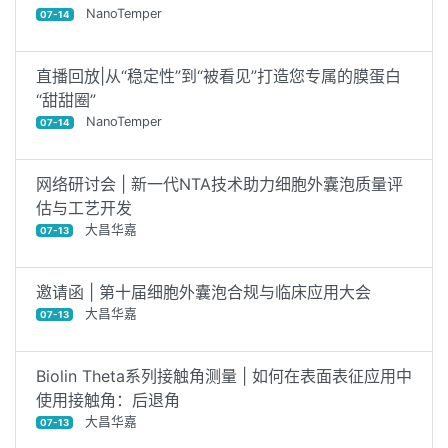
NanoTemper
07-14
直播回放|从“稳定性”到“被看见”打造您专属的膜蛋白
“甜甜圈”
NanoTemper
07-14
网络研讨会 | 新一代NTA技术助力细胞外囊泡质量评
估与工艺开发
大昌华嘉
07-13
邀请函 | 第十届细胞外囊泡合规与临床应用大会
大昌华嘉
07-13
Biolin Theta系列接触角测量 | 如何在表面表征应用中
使用接触角：后退角
大昌华嘉
07-13