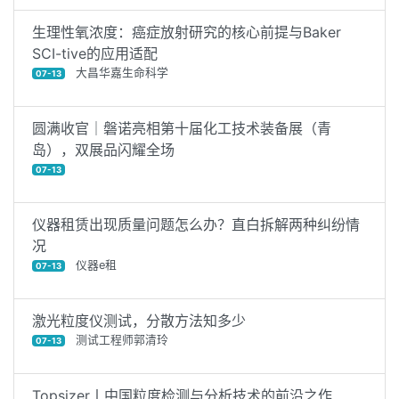
生理性氧浓度：癌症放射研究的核心前提与Baker
SCI-tive的应用适配
大昌华嘉生命科学
07-13
圆满收官｜磐诺亮相第十届化工技术装备展（青
岛），双展品闪耀全场
07-13
仪器租赁出现质量问题怎么办？直白拆解两种纠纷情
况
仪器e租
07-13
激光粒度仪测试，分散方法知多少
测试工程师郭清玲
07-13
Topsizer丨中国粒度检测与分析技术的前沿之作