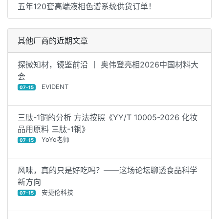
五年120套高端液相色谱系统供货订单！
其他厂商的近期文章
探微知材，镜鉴前沿 丨 奥伟登亮相2026中国材料大
会
EVIDENT
07-15
三肽-1铜的分析 方法按照《YY/T 10005-2026 化妆
品用原料 三肽-1铜》
YoYo老师
07-15
风味，真的只是好吃吗？——这场论坛聊透食品科学
新方向
安捷伦科技
07-15