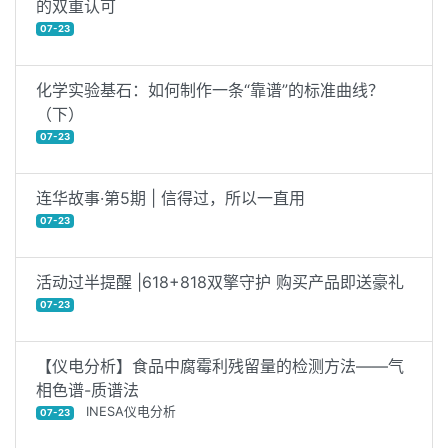
的双重认可
07-23
化学实验基石：如何制作一条“靠谱”的标准曲线？
（下）
07-23
连华故事·第5期 | 信得过，所以一直用
07-23
活动过半提醒 |618+818双擎守护 购买产品即送豪礼
07-23
【仪电分析】食品中腐霉利残留量的检测方法——气
相色谱-质谱法
INESA仪电分析
07-23