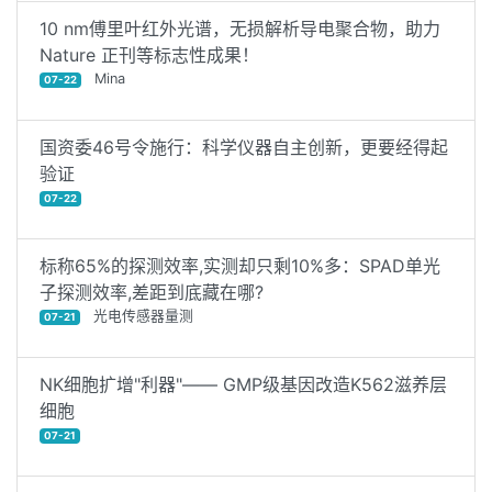
10 nm傅里叶红外光谱，无损解析导电聚合物，助力
Nature 正刊等标志性成果！
Mina
07-22
国资委46号令施行：科学仪器自主创新，更要经得起
验证
07-22
标称65%的探测效率,实测却只剩10%多：SPAD单光
子探测效率,差距到底藏在哪?
光电传感器量测
07-21
NK细胞扩增"利器"—— GMP级基因改造K562滋养层
细胞
07-21