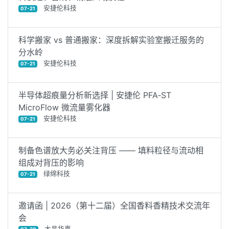
安捷伦科技
07-21
科学搬家 vs 普通搬家：深度拆解实验室搬迁服务的
分水岭
安捷伦科技
07-21
半导体超痕量分析新选择 | 安捷伦 PFA‑ST
MicroFlow 微流量雾化器
安捷伦科技
07-21
制备色谱放大务必关注背压 —— 填料粒径与流动相
组成对背压的影响
绿绵科技
07-21
邀请函 | 2026（第十二届）全国香料香精技术交流年
会
大昌华嘉