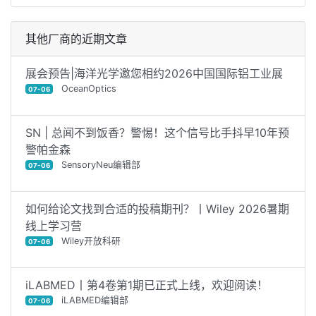
其他厂商的近期文章
展会预告|海洋光学邀您相约2026中国国际铝工业展
OceanOptics
07-06
SN | 总闻不到饭香？警惕！这个信号比手抖早10年预
警帕金森
SensoryNeu编辑部
07-06
如何给论文找到合适的投稿期刊？丨Wiley 2026暑期
线上学习营
Wiley开放科研
07-06
iLABMED丨第4卷第1期已正式上线，欢迎阅读！
iLABMED编辑部
07-06