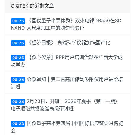
CIQTEK 的近期文章
《国仪量子半导体秀》双束电镜DB550在3D
06-26
NAND 大尺度加工中的均匀性验证
《经济日报》 高端科学仪器加快国产化
06-26
【仪心仪意】EPR用户培训活动在广西大学成
06-25
功举办
会议通知 | 第二届高压储氢吸附仪用户进阶培
06-24
训班
7月23日，开班！2026年夏季（第十一期）
06-24
电子顺磁共振波谱高级研讨班
国仪量子亮相第四届中国国际供应链促进博览
06-23
会