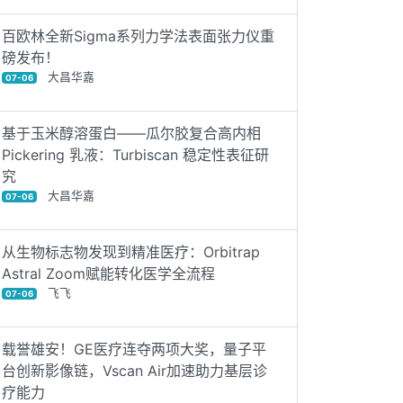
百欧林全新Sigma系列力学法表面张力仪重
磅发布！
大昌华嘉
07-06
基于玉米醇溶蛋白——瓜尔胶复合高内相
Pickering 乳液：Turbiscan 稳定性表征研
究
大昌华嘉
07-06
从生物标志物发现到精准医疗：Orbitrap
Astral Zoom赋能转化医学全流程
飞飞
07-06
载誉雄安！GE医疗连夺两项大奖，量子平
台创新影像链，Vscan Air加速助力基层诊
疗能力