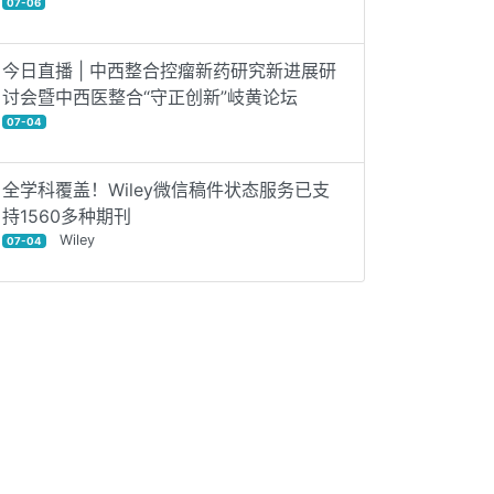
07-06
今日直播 | 中西整合控瘤新药研究新进展研
讨会暨中西医整合“守正创新”岐黄论坛
07-04
全学科覆盖！Wiley微信稿件状态服务已支
持1560多种期刊
Wiley
07-04