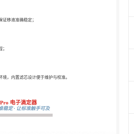
保证移液准确稳定；
程；
环境，内置滤芯设计便于维护与校准。
te-Pro 电子滴定器
精准稳定 · 让标准触手可及