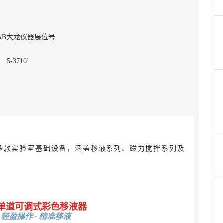
DLAB大龙仪器展位号
5-3710
示多款实验室基础设备，涵盖移液系列、磁力搅拌系列及
 手动单道可调式彩色移液器
 轻盈操作 · 精准移液