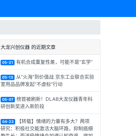
大龙兴创仪器 的近期文章
有机合成重复性差，可能不是“玄学”
05-21
从“火海”到价值战 京东工业联合实验
05-13
室用品品牌发起“不虚标”行动
榜首被刷新！DLAB大龙仪器青年科
05-07
研创新奖进入新阶段
【转载】情绪的力量有多大？两项
04-23
研究：积极社交能激活大脑环路，抑制癌细
胞生长；而消极情绪会加速认知衰退，增加