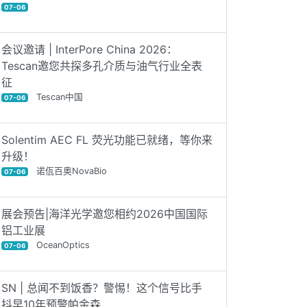
07-06
会议邀请 | InterPore China 2026：
Tescan邀您共探多孔介质与油气行业全表
征
Tescan中国
07-06
Solentim AEC FL 荧光功能已就绪，等你来
升级！
诺佤百奥NovaBio
07-06
展会预告|海洋光学邀您相约2026中国国际
铝工业展
OceanOptics
07-06
SN | 总闻不到饭香？警惕！这个信号比手
抖早10年预警帕金森