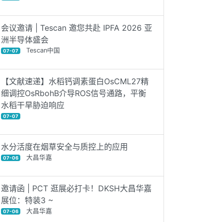
会议邀请 | Tescan 邀您共赴 IPFA 2026 亚
洲半导体盛会
Tescan中国
07-07
【文献速递】水稻钙调素蛋白OsCML27精
细调控OsRbohB介导ROS信号通路，平衡
水稻干旱胁迫响应
07-07
水分活度在烟草安全与质控上的应用
大昌华嘉
07-06
邀请函 | PCT 逛展必打卡！DKSH大昌华嘉
展位：特装3 ~
大昌华嘉
07-06