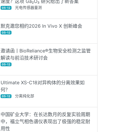
速度？这项 Ga₂O₃ 研究给出了新答案
光电传感器量测
05-12
默克邀您相约2026 In Vivo X 创新峰会
05-12
邀请函丨BioReliance®生物安全检测之监管
解读与前沿技术研讨会
05-12
Ultimate XS-C18对异构体的分离效果如
何？
分离纯化部
05-12
中国矿业大学：在长达数月的反复实验周期
中，福立气相色谱仪表现出了极强的稳定耐
用性