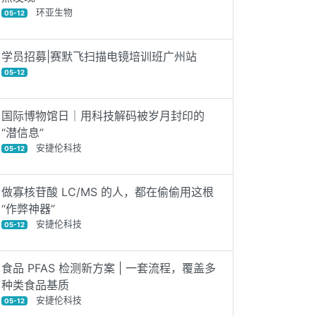
环亚生物
05-12
学员招募|赛默飞扫描电镜培训班广州站
05-12
国际博物馆日｜用科技解码被岁月封印的
“潜信息”
安捷伦科技
05-12
做寡核苷酸 LC/MS 的人，都在偷偷用这根
“作弊神器”
安捷伦科技
05-12
食品 PFAS 检测新方案 | 一套流程，覆盖多
种类食品基质
安捷伦科技
05-12