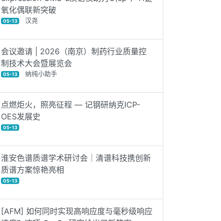
氧化偶联新突破
汉尧
05-13
会议邀请 | 2026（南京）制药行业质量控
制技术大会暨展览会
纳纯小助手
05-13
点燃炬火，照亮征程 — 记钢研纳克ICP-
OES发展史
05-13
淮安色谱质谱学术研讨会｜清谱科技携创新
质谱方案惊艳亮相
05-13
[AFM] 如何同时实现高响应度与毫秒级响应