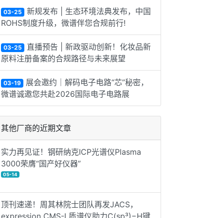
新规发布 | 生态环境法典发布，中国
03-25
ROHS制度升级，微谱伴您合规前行!
直播预告 | 新政驱动创新！化妆品新
03-25
原料注册备案的合规路径与未来展望
展会邀约｜解码电子电路“芯”秘密，
03-19
微谱诚邀您共赴2026国际电子电路展
其他厂商的近期文章
实力再见证！钢研纳克ICP光谱仪Plasma
3000荣膺“国产好仪器”
05-14
顶刊速递！周其林院士团队再发JACS，
expression CMS-L质谱仪助力C(sp³)−H键