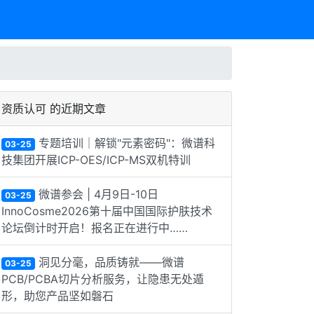
资质认可 的近期文章
专题培训｜解锁"元素密码"：微谱科
03-25
技集团开展ICP-OES/ICP-MS双机特训
微谱参会 | 4月9日-10日
03-25
InnoCosme2026第十届中国国际护肤技术
论坛倒计时开启！报名正在进行中……
洞见分毫，品质铸就——微谱
03-25
PCB/PCBA切片分析服务，让隐患无处遁
形，助您产品坚如磐石