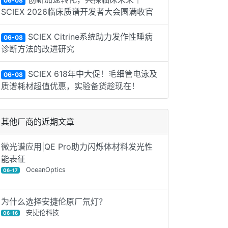
06-08
SCIEX 2026临床质谱开发者大会圆满收官
SCIEX Citrine系统助力发作性睡病
06-08
诊断方法的改进研究
SCIEX 618年中大促！毛细管电泳及
06-08
质谱耗材超值优惠，实验备货趁现在！
其他厂商的近期文章
微光谱应用|QE Pro助力闪烁体材料发光性
能表征
OceanOptics
06-17
为什么选择安捷伦原厂氘灯？
安捷伦科技
06-16