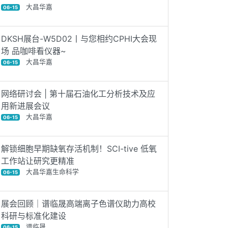
大昌华嘉
06-15
DKSH展台-W5D02丨与您相约CPHI大会现
场 品咖啡看仪器~
大昌华嘉
06-15
网络研讨会 | 第十届石油化工分析技术及应
用新进展会议
大昌华嘉
06-15
解锁细胞早期缺氧存活机制！SCI-tive 低氧
工作站让研究更精准
大昌华嘉生命科学
06-15
展会回顾｜谱临晟高端离子色谱仪助力高校
科研与标准化建设
谱临晟
06-15