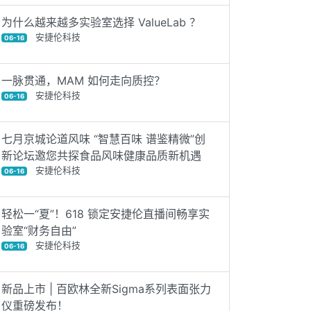
为什么越来越多实验室选择 ValueLab ？
安捷伦科技
06-16
一脉贯通，MAM 如何走向质控？
安捷伦科技
06-16
七月京城论道风味 “智慧百味 谱鉴精微”创
新论坛邀您共探食品风味健康品质新机遇
安捷伦科技
06-16
轻松一“夏”！618 锁定安捷伦直播间畅享实
验室“财务自由”
安捷伦科技
06-16
新品上市 | 百欧林全新Sigma系列表面张力
仪重磅发布！