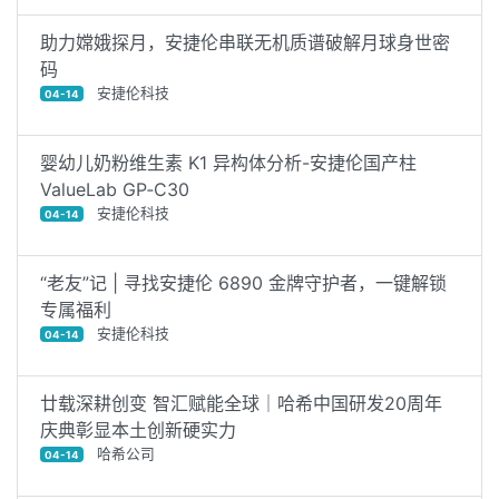
助力嫦娥探月，安捷伦串联无机质谱破解月球身世密
码
安捷伦科技
04-14
婴幼儿奶粉维生素 K1 异构体分析-安捷伦国产柱
ValueLab GP‑C30
安捷伦科技
04-14
“老友”记 | 寻找安捷伦 6890 金牌守护者，一键解锁
专属福利
安捷伦科技
04-14
廿载深耕创变 智汇赋能全球｜哈希中国研发20周年
庆典彰显本土创新硬实力
哈希公司
04-14