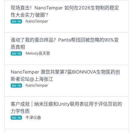
现场直击！NanoTemper 如何在2026生物制药稳定
性大会实力‘破圈’？
NanoTemper
04-15
谁动了我的蛋白样品？Panta帮找回被忽略的90%变
质真相
Melody高天歌
04-15
NanoTemper 邀您共聚第7届BIONNOVA生物医药创
新者论坛@上海张江
NanoTemper
04-15
客户成就 | 纳米压痕和Unity联用表征用于评估页岩的
力学性质
牛津仪器
04-15