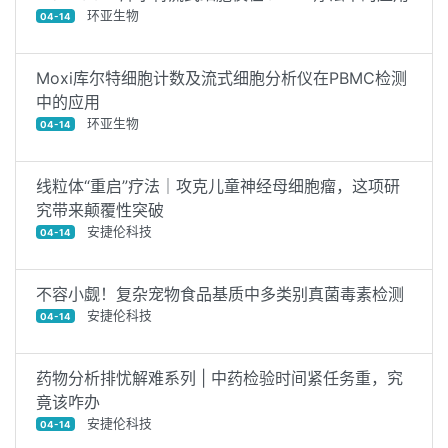
环亚生物
04-14
Moxi库尔特细胞计数及流式细胞分析仪在PBMC检测
中的应用
环亚生物
04-14
线粒体“重启”疗法｜攻克儿童神经母细胞瘤，这项研
究带来颠覆性突破
安捷伦科技
04-14
不容小觑！复杂宠物食品基质中多类别真菌毒素检测
安捷伦科技
04-14
药物分析排忧解难系列 | 中药检验时间紧任务重，究
竟该咋办
安捷伦科技
04-14