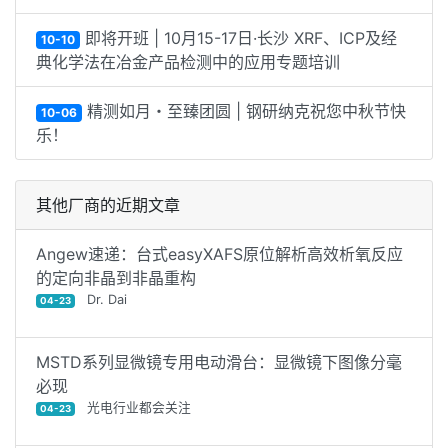
即将开班 | 10月15-17日·长沙 XRF、ICP及经
10-10
典化学法在冶金产品检测中的应用专题培训
精测如月・至臻团圆 | 钢研纳克祝您中秋节快
10-06
乐！
其他厂商的近期文章
Angew速递：台式easyXAFS原位解析高效析氧反应
的定向非晶到非晶重构
Dr. Dai
04-23
MSTD系列显微镜专用电动滑台：显微镜下图像分毫
必现
光电行业都会关注
04-23