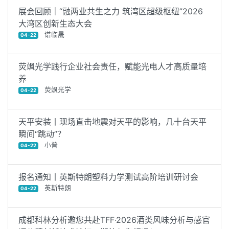
展会回顾｜“融两业共生之力 筑湾区超级枢纽”2026
大湾区创新生态大会
谱临晟
04-22
荧飒光学践行企业社会责任，赋能光电人才高质量培
养
荧飒光学
04-22
天平安装丨现场直击地震对天平的影响，几十台天平
瞬间“跳动”？
小普
04-22
报名通知丨英斯特朗塑料力学测试高阶培训研讨会
英斯特朗
04-22
成都科林分析邀您共赴TFF·2026酒类风味分析与感官