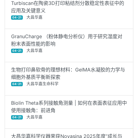
Turbiscan在陶瓷3D打印粘结剂分散稳定性表征中的
应用及关键意义
大昌华嘉
04-21
GranuCharge （粉体静电分析仪）用于研究湿度对
粉末表面性能的影响
大昌华嘉
04-21
生物打印鼻软骨的理想材料：GelMA水凝胶的力学与
细胞外基质平衡新探索
大昌华嘉生命科学
04-21
Biolin Theta系列接触角测量 | 如何在表面表征应用中
使用接触角：前进角
大昌华嘉
04-21
大昌华嘉科学仪器荣获Novasina 2025年度“成长与