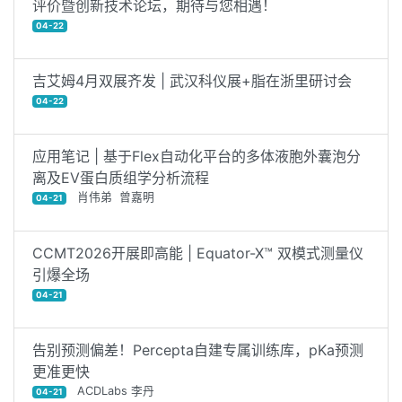
评价暨创新技术论坛，期待与您相遇！
04-22
吉艾姆4月双展齐发 | 武汉科仪展+脂在浙里研讨会
04-22
应用笔记 | 基于Flex自动化平台的多体液胞外囊泡分
离及EV蛋白质组学分析流程
肖伟弟 曾嘉明
04-21
CCMT2026开展即高能 | Equator-X™ 双模式测量仪
引爆全场
04-21
告别预测偏差！Percepta自建专属训练库，pKa预测
更准更快
ACDLabs 李丹
04-21