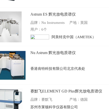
Astrum ES 辉光放电质谱仪
品牌：Nu Instruments
产地：英国
用户：6个
阿美特克中国（AMETEK）
Nu Astrum 辉光放电质谱仪
香港肯特科技有限公司北京代表处
赛默飞ELEMENT GD Plus辉光放电质谱仪
品牌：赛默飞
产地：德国
苏州市莱顿科学仪器有限公司