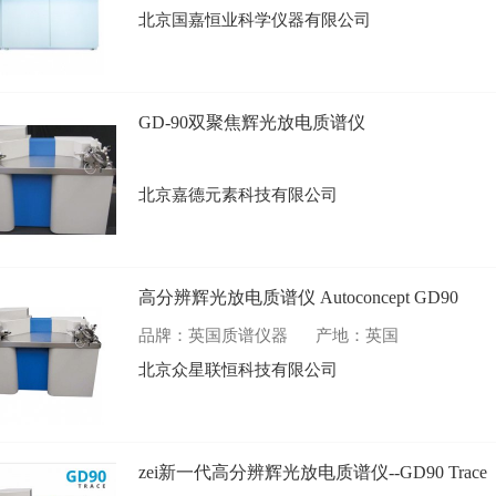
北京国嘉恒业科学仪器有限公司
GD-90双聚焦辉光放电质谱仪
北京嘉德元素科技有限公司
高分辨辉光放电质谱仪 Autoconcept GD90
品牌：英国质谱仪器
产地：英国
北京众星联恒科技有限公司
zei新一代高分辨辉光放电质谱仪--GD90 Trace