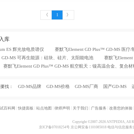
《
1
》
入库
trum ES 辉光放电质谱仪
赛默飞Element GD Plus™ GD-MS
s™ GD-MS 可再生能源：硅块、硅片、太阳能电池
赛默飞Elemen
赛默飞Element GD Plus™ GD-MS 航空航天：镍高温合金
GD-MS品牌
GD-MS价格
GD-MS厂商
国产GD-MS
能要找：
|
|
|
|
|
|
试百科网
快捷面板
站点地图
律师声明
关于我们
广告服务
改善您的体验
Copyright ©2007-2026 ANTPEDIA, All Ri
京ICP备07018254号 京公网安备1101085018 电信与信息