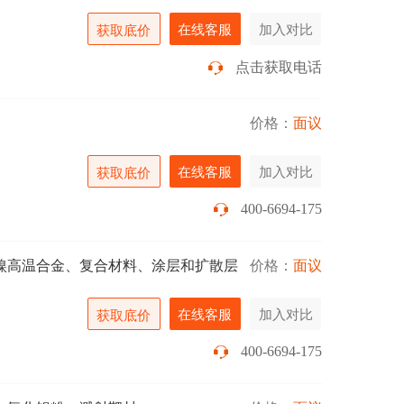
在线客服
加入对比
获取底价
点击获取电话
价格：
面议
在线客服
加入对比
获取底价
400-6694-175
航空航天：镍高温合金、复合材料、涂层和扩散层
价格：
面议
在线客服
加入对比
获取底价
400-6694-175