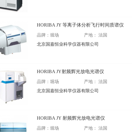
HORIBA JY 等离子体分析飞行时间质谱仪
品牌：堀场
产地： 法国
北京国嘉恒业科学仪器有限公司
HORIBA JY射频辉光放电光谱仪
品牌：堀场
产地： 法国
北京国嘉恒业科学仪器有限公司
HORIBA JY 射频辉光放电光谱仪
品牌：堀场
产地： 法国