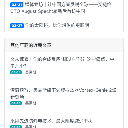
媒体专访 | 让中国方案反哺全球——安捷伦
03-31
CTO August Specht履新后首访中国
你的太阳镜，比你想象的更聪明
03-27
其他厂商的近期文章
文末惊喜丨你的合成反应“翻过车”吗？这些痛点，中
了几个？
奥豪斯
04-24
传奇续写：奥豪斯旗下涡旋振荡器Vortex-Genie 2焕
新登场
奥豪斯
04-24
采用先进防静电技术，最大限度减少干扰
奥豪斯
04-24