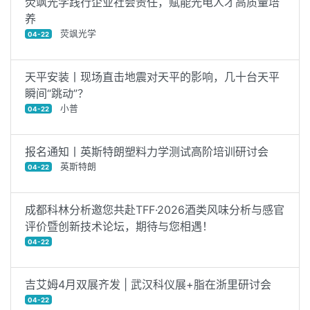
荧飒光学践行企业社会责任，赋能光电人才高质量培
养
荧飒光学
04-22
天平安装丨现场直击地震对天平的影响，几十台天平
瞬间“跳动”？
小普
04-22
报名通知丨英斯特朗塑料力学测试高阶培训研讨会
英斯特朗
04-22
成都科林分析邀您共赴TFF·2026酒类风味分析与感官
评价暨创新技术论坛，期待与您相遇！
04-22
吉艾姆4月双展齐发 | 武汉科仪展+脂在浙里研讨会
04-22