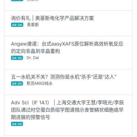
询价有礼 | 奥豪斯电化学产品解决方案
奥豪斯
04-24
Angew速递：台式easyXAFS原位解析高效析氧反应
的定向非晶到非晶重构
Dr. Dai
04-23
五一水机关不关？测测你是水机“杀手”还是“达人”
默克MilliQ纯水
04-23
Adv Sci（IF 14.1） | 上海交通大学王慧/李晓光/李辰
团队通过时空蛋白质组学图谱揭示食管鳞状细胞癌早
期进展的预警信号
04-23