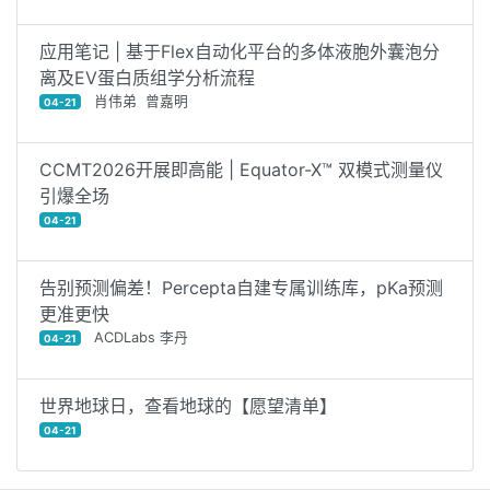
应用笔记 | 基于Flex自动化平台的多体液胞外囊泡分
离及EV蛋白质组学分析流程
肖伟弟 曾嘉明
04-21
CCMT2026开展即高能 | Equator-X™ 双模式测量仪
引爆全场
04-21
告别预测偏差！Percepta自建专属训练库，pKa预测
更准更快
ACDLabs 李丹
04-21
世界地球日，查看地球的【愿望清单】
04-21