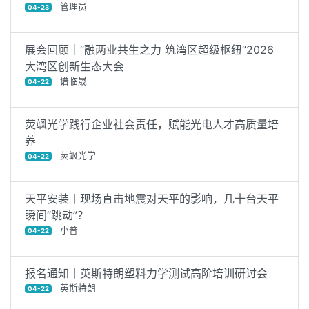
管理员
04-23
展会回顾｜“融两业共生之力 筑湾区超级枢纽”2026
大湾区创新生态大会
谱临晟
04-22
荧飒光学践行企业社会责任，赋能光电人才高质量培
养
荧飒光学
04-22
天平安装丨现场直击地震对天平的影响，几十台天平
瞬间“跳动”？
小普
04-22
报名通知丨英斯特朗塑料力学测试高阶培训研讨会
英斯特朗
04-22