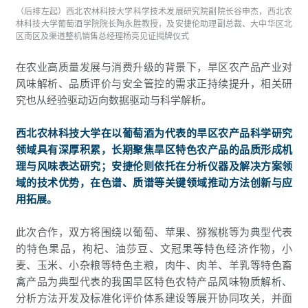
（后排左起）西北农林科技大学科学技术发展研究院副院长谷申杰，西北农
林科技大学葡萄酒学院院长陶永胜教授，及安捷伦助理副总裁、大中华区北
区南区及渠道整机销售总经理杨亮见证
揭牌仪式
在农业高质量发展与消费升级的背景下，旱区农产品产业对
风味解析、品质评价与安全管控的需求正持续提升，相关研
究也从经验驱动迈向数据驱动与科学解析。
西北农林科技大学在以葡萄酒为代表的旱区农产品科学研究
领域具有深厚积累，长期聚焦旱区特色农产品的品质形成机
理与风味表达研究；安捷伦则依托在分析仪器及解决方案领
域的技术优势，在色谱、质谱等关键领域推动方法创新与应
用拓展。
此次合作，双方将围绕以葡萄、苹果、猕猴桃等为典型代表
的特色果品，枸杞、油莎豆、文冠果等特色经济作物，小
麦、玉米、小杂粮等特色主粮，肉牛、肉羊、羊乳等特色畜
禽产品为典型代表的我国旱区特色农特产品风味物质解析、
分析方法开发及标准化评价体系建设等展开协同攻关，并面