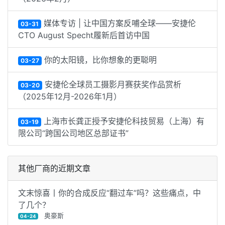
媒体专访 | 让中国方案反哺全球——安捷伦
03-31
CTO August Specht履新后首访中国
你的太阳镜，比你想象的更聪明
03-27
安捷伦全球员工摄影月赛获奖作品赏析
03-20
（2025年12月-2026年1月）
上海市长龚正授予安捷伦科技贸易（上海）有
03-19
限公司“跨国公司地区总部证书”
其他厂商的近期文章
文末惊喜丨你的合成反应“翻过车”吗？这些痛点，中
了几个？
奥豪斯
04-24