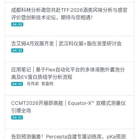
成都科林分析邀您共赴TFF·2026酒类风味分析与感官
评价暨创新技术论坛，期待与您相遇！
04-22
吉艾姆4月双展齐发 | 武汉科仪展+脂在浙里研讨会
04-22
应用笔记 | 基于Flex自动化平台的多体液胞外囊泡分
离及EV蛋白质组学分析流程
肖伟弟 曾嘉明
04-21
CCMT2026开展即高能 | Equator-X™ 双模式测量仪
引爆全场
04-21
告别预测偏差！Percepta自建专属训练库，pKa预测