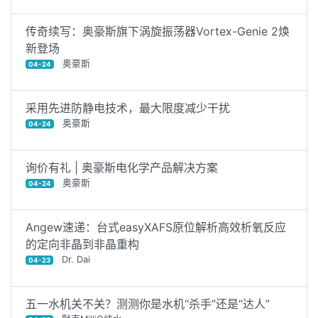
传奇续写：奥豪斯旗下涡旋振荡器Vortex-Genie 2焕
新登场
奥豪斯
04-24
采用先进防静电技术，最大限度减少干扰
奥豪斯
04-24
询价有礼 | 奥豪斯电化学产品解决方案
奥豪斯
04-24
Angew速递：台式easyXAFS原位解析高效析氧反应
的定向非晶到非晶重构
Dr. Dai
04-23
五一水机关不关？测测你是水机“杀手”还是“达人”