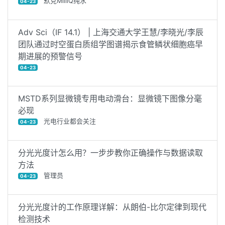
默克MilliQ纯水
04-23
Adv Sci（IF 14.1） | 上海交通大学王慧/李晓光/李辰
团队通过时空蛋白质组学图谱揭示食管鳞状细胞癌早
期进展的预警信号
04-23
MSTD系列显微镜专用电动滑台：显微镜下图像分毫
必现
光电行业都会关注
04-23
分光光度计怎么用？一步步教你正确操作与数据读取
方法
管理员
04-23
分光光度计的工作原理详解：从朗伯-比尔定律到现代
检测技术