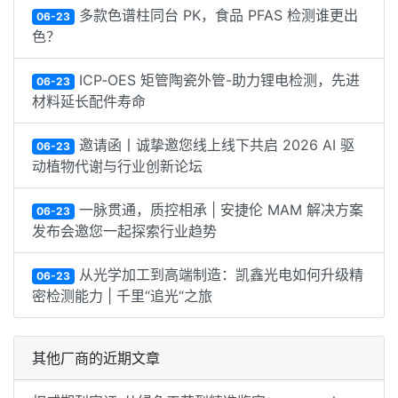
多款色谱柱同台 PK，食品 PFAS 检测谁更出
06-23
色？
ICP‑OES 矩管陶瓷外管-助力锂电检测，先进
06-23
材料延长配件寿命
邀请函丨诚挚邀您线上线下共启 2026 AI 驱
06-23
动植物代谢与行业创新论坛
一脉贯通，质控相承 | 安捷伦 MAM 解决方案
06-23
发布会邀您一起探索行业趋势
从光学加工到高端制造：凯鑫光电如何升级精
06-23
密检测能力 | 千里“追光“之旅
其他厂商的近期文章