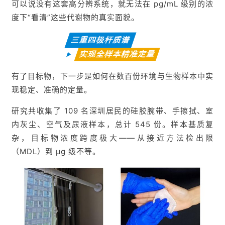
可以说没有这套高分辨系统，就无法在 pg/mL 级别的浓
度下“看清”这些代谢物的真实面貌。
三重四极杆质谱
实现全样本精准定量
有了目标物，下一步是如何在数百份环境与生物样本中实
现稳定、准确的定量。
研究共收集了 109 名深圳居民的硅胶腕带、手擦拭、室
内灰尘、空气及尿液样本，总计 545 份。样本基质复
杂，目标物浓度跨度极大——从接近方法检出限
（MDL）到 μg 级不等。