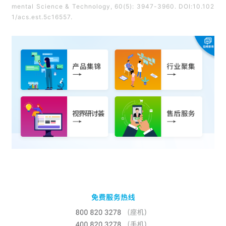
mental Science & Technology, 60(5): 3947-3960. DOI:10.102
1/acs.est.5c16557.