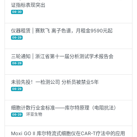
证指标表现突出
06-30
仪器租赁 | 赛默飞 离子色谱，月租金9590元起
06-29
三轮通知 | 浙江省第十一届分析测试学术报告会
06-29
未验先投！一检测公司 分析员被禁业5年
06-29
细胞计数行业金标准——库尔特原理（电阻抗法）
环亚生物
06-29
Moxi GO II 库尔特流式细胞仪在CAR-T疗法中的应用