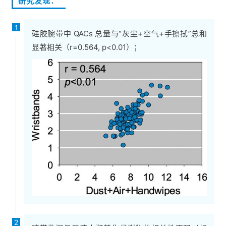
研究发现：
1
硅胶腕带中 QACs 总量与“灰尘+空气+手擦拭”总和
显著相关（r=0.564, p<0.01）；
2