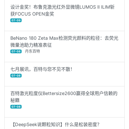
设计金奖！布鲁克激光红外显微镜LUMOS II ILIM斩
获FOCUS OPEN金奖
07-09
BeNano 180 Zeta Max检测荧光颜料的粒径：去荧光
微量池助力精准表征
丹东百特
07-08
七月展讯，百特与您不见不散！
07-08
百特激光粒度仪Bettersize2600赢得全球用户信赖的
秘籍
07-08
【DeepSeek说颗粒知识】什么是松装密度？