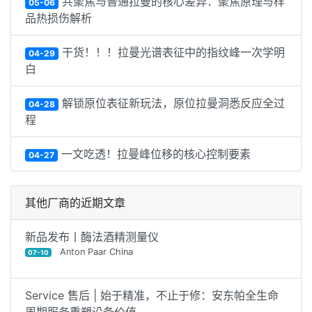
共聚焦与普通拉曼的核心差异：聚焦原理与样
05-06
品热损伤解析
干货！！！拉曼光谱表征中的指纹峰一次学明
04-29
白
解锁原位表征新玩法，原位拉曼洞悉反应全过
04-28
程
一文吃透！拉曼峰位移的核心控制要素
04-27
其他厂商的近期文章
新品发布丨酶法酒精测量仪
Anton Paar China
07-10
Service 售后 | 始于精准，不止于修：安东帕全生命
周期服务重塑设备价值