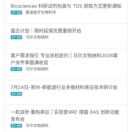
Biosciences 科研试剂包装与 TDS 获取方式更新通知
碧迪医疗生物科学
07-09
盘古计划｜限时延保优惠重磅开启
马尔文帕纳科
07-09
客户需求指引 专业巡检赴约 | 马尔文帕纳科2026客
户关怀季圆满收官
马尔文帕纳科
07-09
7月24日-常州-新能源行业多维材料表征技术研讨会
07-09
一机双析·重构表征 | 实验室XRD 搭载 XAS 创新功能
发布会
马尔文帕纳科
07-09