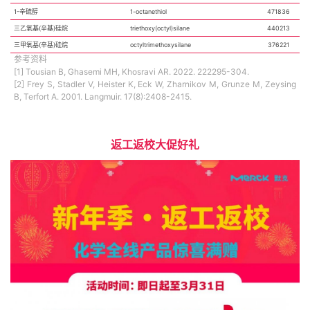
1-辛硫醇
1-octanethiol
471836
三乙氧基(辛基)硅烷
triethoxy(octyl)silane
440213
三甲氧基(辛基)硅烷
octyltrimethoxysilane
376221
参考资料
[1] Tousian B, Ghasemi MH, Khosravi AR. 2022. 222295-304.
[2] Frey S, Stadler V, Heister K, Eck W, Zharnikov M, Grunze M, Zeysing
B, Terfort A. 2001. Langmuir. 17(8):2408-2415.
返工返校大促好礼