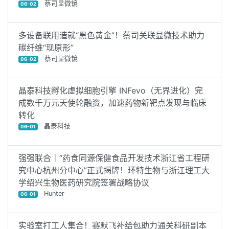
蔡司显微镜
06-02
多设备联用造就“黑色黄金”！蔡司关联显微技术助力
碳纤维“现原形”
蔡司显微镜
06-02
晶泰科技孵化虚拟细胞引擎 INFevo（无界进化）完
成数千万元天使轮融资，加速药物新靶点发现与临床
转化
晶泰科技
06-01
强强联合｜“药食同源保健食品开发技术浙江省工程研
究中心杭州分中心”正式揭牌！环特生物与浙江理工大
学绍兴生物医药研究院签署战略协议
Hunter
06-01
实验室打工人集合！赛默飞补给包助力通关科研副本