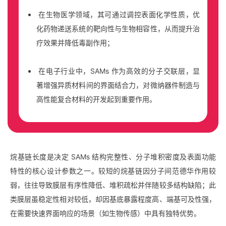
在生物医学领域，其可通过调控表面化学性质，优
化药物递送系统的靶向性与生物相容性，从而提升治
疗效果并降低毒副作用；
在电子行业中，SAMs 作为高效的分子交联层，显
著增强异质材料间的界面结合力，对微纳器件制造与
高性能复合材料的开发起到重要作用。
烷基链长度是决定 SAMs 结构完整性、分子堆积密度及表面功能
特性的核心设计参数之一。较短的烷基链因分子间范德华作用较
弱，往往导致膜层有序性降低、堆积疏松并伴随较多结构缺陷；此
类膜层虽稳定性相对较低，却因基底暴露程度高、端基可及性强，
在需要快速界面响应的场景（如生物传感
）中具有独特优势。