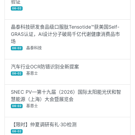
验证
06-02
晶泰科技研发食品级口服肽Tensotide™获美国Self-
GRAS认证，AI设计分子破局千亿代谢健康消费品市
场
晶泰科技
06-02
汽车行业OCR防错识别全新提案
基恩士
06-02
SNEC PV—第十九届（2026）国际太阳能光伏和智
慧能源（上海）大会暨展览会
基恩士
06-02
【限时】仲夏调研有礼·3D检测
06-02