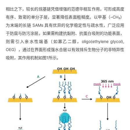
相比之下，较长的烷基链凭借增强的范德华相互作用，可形成高度
有序、致密的单分子层，显著降低表面粗糙度。以甲基（–CH₃）
为末端的长链 SAMs 具有优异的化学稳定性与疏水性，广泛应用
于防腐与防污涂层。如果需构建抗黏附、抗蛋白吸附的功能表面，
则需引入亲水性端基（如寡乙二醇，oligo(ethylene glycol),
OEG），通过在界面形成强水合层以有效排斥生物分子的非特异性
吸附，其作用机制如图1所示。