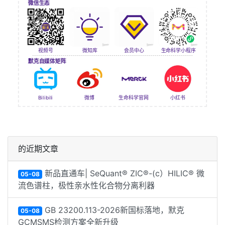
微信生态
视频号
会员中心
微知库
生命科学小程序
默克自媒体矩阵
Bilibili
微博
生命科学官网
小红书
的近期文章
新品直通车| SeQuant® ZIC®-(c）HILIC® 微
05-08
流色谱柱，极性亲水性化合物分离利器
GB 23200.113-2026新国标落地，默克
05-08
GCMSMS检测方案全新升级