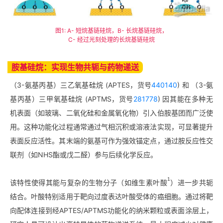
图1: A- 短烷基链硅烷，B- 长烷基链硅烷，
C- 经过光刻处理的长烷基链硅烷
胺基硅烷：实现生物共轭与药物递送
（3-氨基丙基）三乙氧基硅烷 (APTES，货号
440140
) 和 （3-氨
基丙基）三甲氧基硅烷 (APTMS，货号
281778
) 因其能在多种无
机表面（如玻璃、二氧化硅和金属氧化物）引入伯胺基团而广泛使
用。这种功能化过程通常通过气相沉积或溶液法实现，可显著提升
表面反应活性。其末端的氨基可作为强效锚定点，通过胺反应性交
联剂（如NHS酯或戊二醛）参与后续化学反应。
1
该特性使得其能与复杂的生物分子（如维生素叶酸
）进一步共轭
结合。叶酸特别适用于靶向过度表达叶酸受体的癌细胞。通过将靶
向配体连接到经APTES/APTMS功能化的纳米颗粒或表面涂层上，