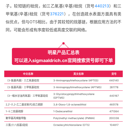
子‌。较短链的硅烷，如三乙氧基(辛基)硅烷（货号
440213
）和三
甲氧基(辛基)硅烷（货号
376221
），在创造疏水表面方面具有类
似优点，但与OTS相比，由于其较短的烷基链，根据应用方法的不
同，可能会形成有序度较低或高度交联的网络。
明星产品汇总表
可以进入sigmaaldrich.cn官网搜索货号即可下单
中文名称
英文名称
货号
（3-氨基丙基）三乙氧基硅烷
3-Aminopropyltriethoxysilane (APTES)
440140
（3-氨基丙基）三甲氧基硅烷
3-Aminopropyltrimethoxysilane (APTMS)
281778
3-Glycidoxypropyltrimethoxysilane
（3--缩水甘油丙氧基）三甲氧基硅烷
440167
(GPTMS)
2,2′-(1,2-乙二基双氧代)双乙硫醇
3,6-Dioxo-1,8-octanedithiol
465178
1-十二烷基硫醇
1-Dodecanethiol
471364
聚甲基丙烯酸甲酯
Poly(methyl methacrylate) (PMMA)
200336
三氯(十八烷基)硅烷
Octadecyltrichlorosilane (OTS)
104817