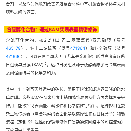
合剂，以及作为偶联剂改善先进复合材料中有机聚合物基体与无机
填料之间的界面。
含硫醇化合物：通过SAM实现表面精密修饰
含硫醇化合物，如2,2′-(1,2-乙二基双氧代)双乙硫醇（货号
465178
）、1-十二烷硫醇（货号
471364
）和1-辛硫醇（货号
471836
），可以在贵金属表面（尤其是金和银）形成高度有序的
2
自组装单层膜 (SAM)
，这种自发组装源于硫醇硫原子与金属表面
之间强而特异的化学亲和力。
其中，1-辛硫醇因其适中的链长，常用于快速形成边界清晰的疏水
单层膜。这些SAM在纳米尺度上精确修饰表面特性方面发挥着关键
作用，能够控制表面能、疏水性和化学惰性等特征。这种控制在复
杂生物传感器（需要精确的表面化学以选择性捕获目标分子）和微
流控（定制的润湿性确保微量液体在复杂通道网络中的可控流动）
等应用中非常重要。