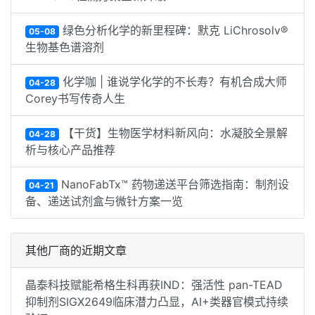
绿色分析化学的新里程碑：默克 LiChrosolv®
05-08
生物基色谱溶剂
化学咖 | 谁说学化学的不长寿？有机合成大师
04-28
Corey书写传奇人生
【干货】生物医学材料新风向：水凝胶全景解
04-28
析与核心产品推荐
NanoFabTx™ 药物递送平台筛选指南：制剂设
04-21
备、递送试剂盒与微针方案一览
其他厂商的近期文章
晶泰科技赋能希格生科再获IND：强活性 pan-TEAD
抑制剂SIGX2649临床潜力凸显，AI+类器官模式持续