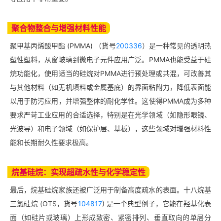
‌聚合物整合与增强材料性能
聚甲基丙烯酸甲酯 (PMMA) （货号
200336
）是一种常见的透明热
塑性塑料，从窗玻璃到微电子元件应用广泛。PMMA也能受益于硅
烷功能化，使用适当的硅烷对PMMA进行预处理或共混，可改善其
与其他材料（如无机填料或金属基底）的界面粘附力，降低表面能
以用于防污应用，并增强整体的耐化学性。这使得PMMA成为多种
要求严苛工业应用的合适选择，特别是在光学领域（如隐形眼镜、
光波导）和电子领域（如保护层、基板），这些领域对增强材料性
能和长期耐久性要求极高。
烷基硅烷：实现超疏水性与化学稳定性
最后，烷基硅烷家族还被广泛用于制备高度疏水的表面。十八烷基
三氯硅烷 (OTS，货号
104817
) 是一个典型例子，它能在羟基化表
面（如硅片或玻璃）上形成致密、紧密排列、‌垂直取向的单层分