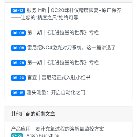
服务上新 | QC20球杆仪精度恢复+原厂保养
06-12
——让您的“精度之尺”始终可靠
第二期 |《走进拉曼的世界》专栏
06-08
雷尼绍NC4激光对刀系统，这一篇讲透了
06-08
第一期 |《走进拉曼的世界》专栏
05-28
官宣 | 雷尼绍正式入驻小红书
05-26
测头测量：开启自动化之门
05-15
其他厂商的近期文章
产品应用｜麦汁充氧过程的溶解氧监控方案
Anton Paar China
07-03