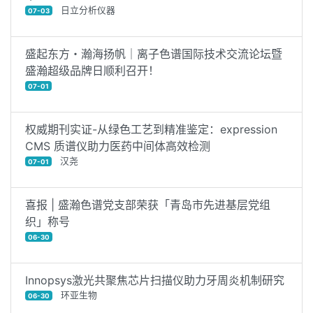
日立分析仪器
07-03
盛起东方・瀚海扬帆｜离子色谱国际技术交流论坛暨
盛瀚超级品牌日顺利召开！
07-01
权威期刊实证-从绿色工艺到精准鉴定：expression
CMS 质谱仪助力医药中间体高效检测
汉尧
07-01
喜报 | 盛瀚色谱党支部荣获「青岛市先进基层党组
织」称号
06-30
Innopsys激光共聚焦芯片扫描仪助力牙周炎机制研究
环亚生物
06-30