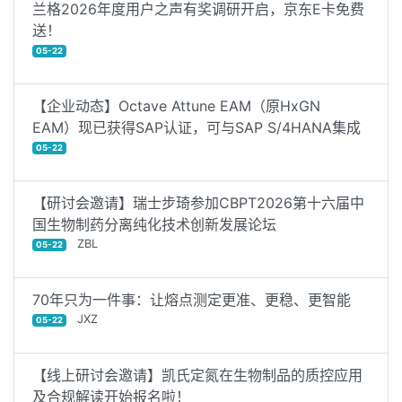
兰格2026年度用户之声有奖调研开启，京东E卡免费
送！
05-22
【企业动态】Octave Attune EAM（原HxGN
EAM）现已获得SAP认证，可与SAP S/4HANA集成
05-22
【研讨会邀请】瑞士步琦参加CBPT2026第十六届中
国生物制药分离纯化技术创新发展论坛
ZBL
05-22
70年只为一件事：让熔点测定更准、更稳、更智能
JXZ
05-22
【线上研讨会邀请】凯氏定氮在生物制品的质控应用
及合规解读开始报名啦！