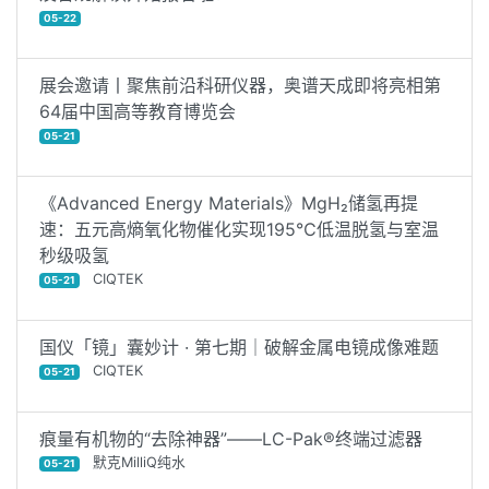
05-22
展会邀请丨聚焦前沿科研仪器，奥谱天成即将亮相第
64届中国高等教育博览会
05-21
《Advanced Energy Materials》MgH₂储氢再提
速：五元高熵氧化物催化实现195℃低温脱氢与室温
秒级吸氢
CIQTEK
05-21
国仪「镜」囊妙计 · 第七期｜破解金属电镜成像难题
CIQTEK
05-21
痕量有机物的“去除神器”——LC-Pak®终端过滤器
默克MilliQ纯水
05-21