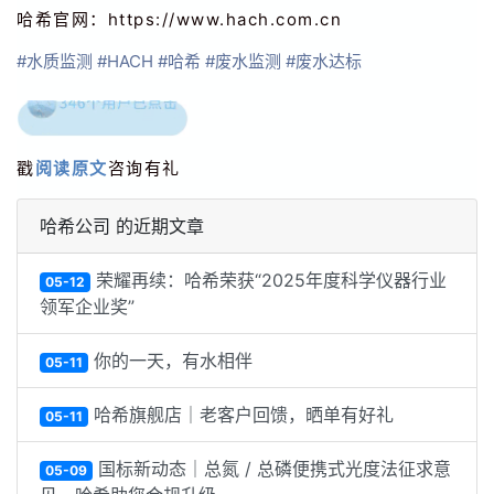
哈希官网：h
ttps://www.hach.com.cn
#水质监测
#HACH
#哈希
#废水监测
#废水达标
戳
阅读原文
咨询有礼
哈希公司 的近期文章
荣耀再续：哈希荣获“2025年度科学仪器行业
05-12
领军企业奖”
你的一天，有水相伴
05-11
哈希旗舰店｜老客户回馈，晒单有好礼
05-11
国标新动态｜总氮 / 总磷便携式光度法征求意
05-09