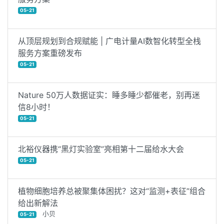
05-21
从顶层规划到合规赋能 | 广电计量AI数智化转型全栈
服务方案重磅发布
05-21
Nature 50万人数据证实：睡多睡少都催老，别再迷
信8小时！
05-21
北裕仪器携“黑灯实验室”亮相第十二届给水大会
05-21
植物细胞培养总被聚集体困扰？这对“监测+表征”组合
给出新解法
小贝
05-21