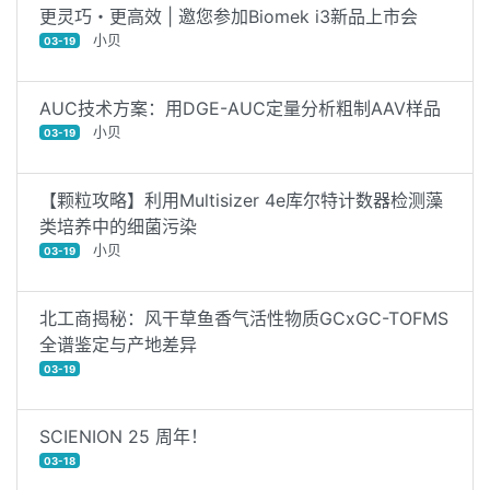
更灵巧・更高效 | 邀您参加Biomek i3新品上市会
小贝
03-19
AUC技术方案：用DGE-AUC定量分析粗制AAV样品
小贝
03-19
【颗粒攻略】利用Multisizer 4e库尔特计数器检测藻
类培养中的细菌污染
小贝
03-19
北工商揭秘：风干草鱼香气活性物质GCxGC-TOFMS
全谱鉴定与产地差异
03-19
SCIENION 25 周年！
03-18