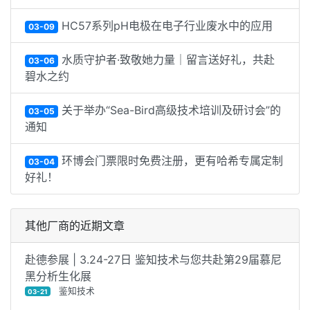
HC57系列pH电极在电子行业废水中的应用
03-09
水质守护者·致敬她力量｜留言送好礼，共赴
03-06
碧水之约
关于举办“Sea-Bird高级技术培训及研讨会”的
03-05
通知
环博会门票限时免费注册，更有哈希专属定制
03-04
好礼！
其他厂商的近期文章
赴德参展 | 3.24-27日 鉴知技术与您共赴第29届慕尼
黑分析生化展
鉴知技术
03-21