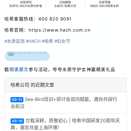
哈希客服热线：400 820 9091
哈希官网：h
ttps://www.hach.com.cn
#水质监测
#HACH
#哈希
#妇女节
戳
阅读原文
参与活动，夸夸
水质守护女神赢精美礼品
哈希公司 的近期文章
Sea-Bird培训+研讨会双向赋能，邀你共探行
03-11
业前沿
廿载深耕，质敬初心 | 哈希中国研发20周年庆
03-10
典，邀您共鉴上海环博！