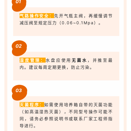
01
气路操作安全：
先开气瓶主阀，再缓慢调节
减压阀至规定压力（0.06~0.1Mpa）。
02
湿度管理：
水盘应使用
无菌水
，并推至最
内。建议每周定期更换，防止污染。
03
灭菌程序：
如需使用培养箱自带的灭菌功能
（如高温湿热灭菌），不同型号操作可能不
同，请务必参照说明书或联系厂家工程师指
导进行。