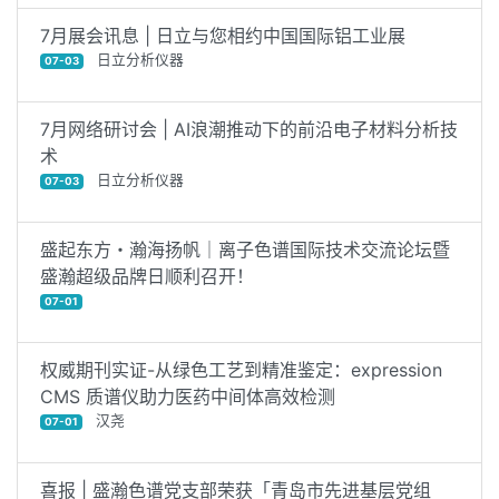
7月展会讯息 | 日立与您相约中国国际铝工业展
日立分析仪器
07-03
7月网络研讨会 | AI浪潮推动下的前沿电子材料分析技
术
日立分析仪器
07-03
盛起东方・瀚海扬帆｜离子色谱国际技术交流论坛暨
盛瀚超级品牌日顺利召开！
07-01
权威期刊实证-从绿色工艺到精准鉴定：expression
CMS 质谱仪助力医药中间体高效检测
汉尧
07-01
喜报 | 盛瀚色谱党支部荣获「青岛市先进基层党组