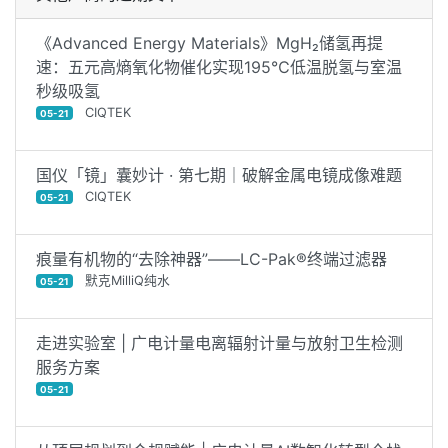
《Advanced Energy Materials》MgH₂储氢再提
速：五元高熵氧化物催化实现195℃低温脱氢与室温
秒级吸氢
CIQTEK
05-21
国仪「镜」囊妙计 · 第七期｜破解金属电镜成像难题
CIQTEK
05-21
痕量有机物的“去除神器”——LC-Pak®终端过滤器
默克MilliQ纯水
05-21
走进实验室 | 广电计量电离辐射计量与放射卫生检测
服务方案
05-21