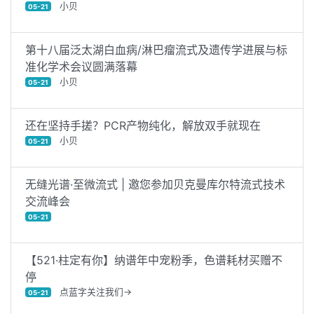
小贝
05-21
第十八届泛太湖白血病/淋巴瘤流式及遗传学进展与标
准化学术会议圆满落幕
小贝
05-21
还在坚持手搓？PCR产物纯化，解放双手就现在
小贝
05-21
无缝光谱·至微流式 | 邀您参加贝克曼库尔特流式技术
交流峰会
05-21
【521·柱定有你】纳谱年中宠粉季，色谱耗材买赠不
停
点蓝字关注我们→
05-21