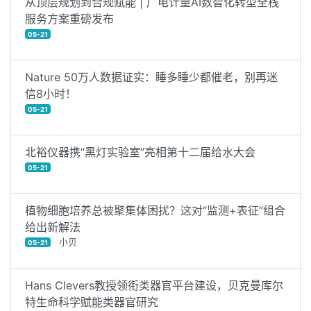
从顶层规划到合规赋能 | 广电计量AI数智化转型全栈
服务方案重磅发布
05-21
Nature 50万人数据证实：睡多睡少都催老，别再迷
信8小时！
05-21
北裕仪器携“黑灯实验室”亮相第十二届给水大会
05-21
植物细胞培养总被聚集体困扰？这对“监测+表征”组合
给出新解法
小贝
05-21
Hans Clevers教授领衔类器官平台建设，贝克曼库尔
特生命科学赋能类器官研究