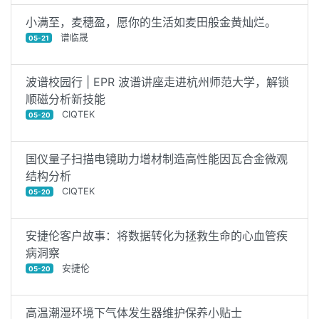
小满至，麦穗盈，愿你的生活如麦田般金黄灿烂。
谱临晟
05-21
波谱校园行 | EPR 波谱讲座走进杭州师范大学，解锁
顺磁分析新技能
CIQTEK
05-20
国仪量子扫描电镜助力增材制造高性能因瓦合金微观
结构分析
CIQTEK
05-20
安捷伦客户故事：将数据转化为拯救生命的心血管疾
病洞察
安捷伦
05-20
高温潮湿环境下气体发生器维护保养小贴士