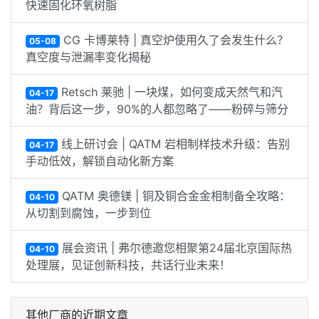
快速固化环氧树脂
CG 卡博莱特 | 真空炉使用久了会发生什么？
05-08
真空度与泄漏率变化揭秘
Retsch 莱驰 | 一块煤，如何变成天然气和汽
04-17
油？背后这一步，90%的人都忽略了——粉碎与筛分
线上研讨会 | QATM 岩相制样技术升级：告别
04-17
手动低效，解锁自动化新方案
QATM 奥德镁 | 铜及铜合金金相制备全攻略：
04-10
从切割到腐蚀，一步到位
展会资讯 | 弗尔德邀您相聚第24届北京国际热
04-10
处理展，见证创新科技，共话行业未来！
其他厂商的近期文章